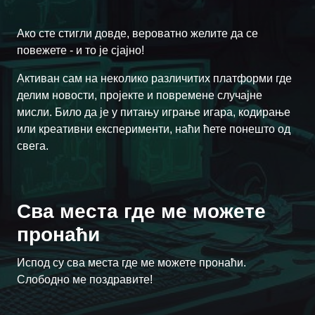
Ако сте стигли довде, вероватно желите да се
повежете - и то је сјајно!
Активан сам на неколико различитих платформи где
делим новости, пројекте и повремене случајне
мисли. Било да је у питању играње игара, кодирање
или креативни експерименти, наћи ћете понешто од
свега.
Сва места где ме можете
пронаћи
Испод су сва места где ме можете пронаћи.
Instagram
YouTube
Discord
Twitter
Twitch
Ko-fi
Слободно ме поздравите!