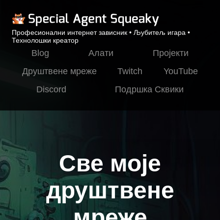
Професионални интернет зависник • Љубитељ игара •
Технолошки креатор
Blog
Алати
Пројекти
Друштвене мреже
Twitch
YouTube
Discord
Подршка Сквики
Све моје
друштвене
мреже