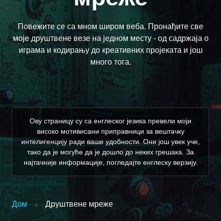
Повежите се са мном широм веба. Пронађите све
моје друштвене везе на једном месту - од садржаја о
играма и кодирању до креативних пројеката и још
много тога.
Ову страницу су са енглеског језика превели моји
високо мотивисани приправници за вештачку
интелигенцију ради ваше удобности. Они још увек уче,
тако да је могуће да је дошло до неких грешака. За
најтачније информације, погледајте енглеску верзију.
Дом
Друштвене мреже
›