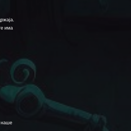
држаја.
те има
а наше