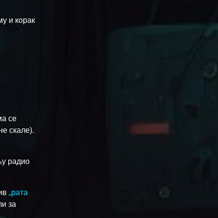
му и корак
ма се
не скале).
њу радио
тив
„рата
ли за