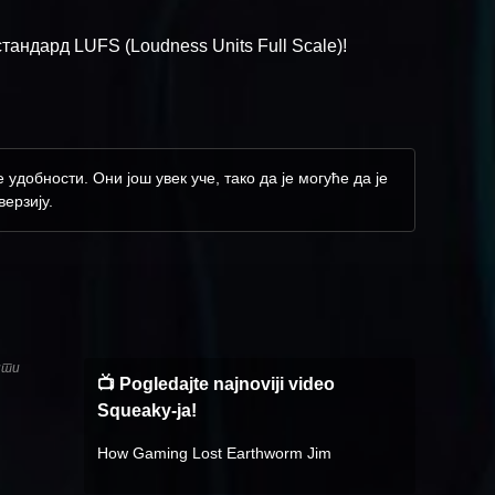
андард LUFS (Loudness Units Full Scale)!
добности. Они још увек уче, тако да је могуће да је
ерзију.
ити
📺 Pogledajte najnoviji video
Squeaky-ja!
How Gaming Lost Earthworm Jim