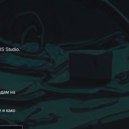
S Studio.
одам на
 и како