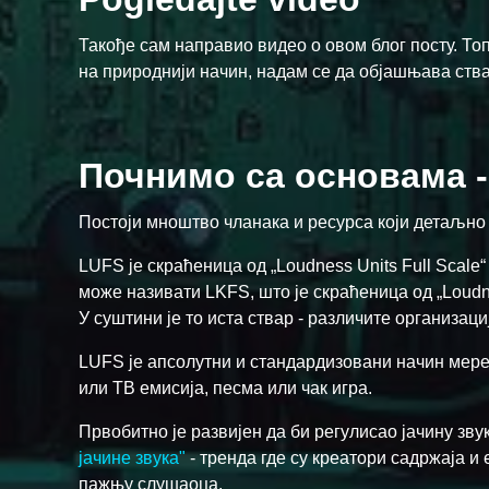
Такође сам направио видео о овом блог посту. Топ
на природнији начин, надам се да објашњава ств
Почнимо са основама -
Постоји мноштво чланака и ресурса који детаљно 
LUFS је скраћеница од „Loudness Units Full Scale“
може називати LKFS, што је скраћеница од „Loudnes
У суштини је то иста ствар - различите организац
LUFS је апсолутни и стандардизовани начин мере
или ТВ емисија, песма или чак игра.
Првобитно је развијен да би регулисао јачину зву
јачине звука"
- тренда где су креатори садржаја и
пажњу слушаоца.