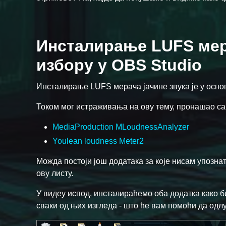
Инсталирање LUFS мер
избору у OBS Studio
Инсталирање LUFS мерача јачине звука је у основ
Током мог истраживања на ову тему, пронашао са
MediaProduction MLoudnessAnalyzer
Youlean loudness Meter2
Можда постоји још додатака за које нисам упознат
ову листу.
У видеу испод, инсталираћемо оба додатка како б
сваки од њих изгледа - што ће вам помоћи да одлу