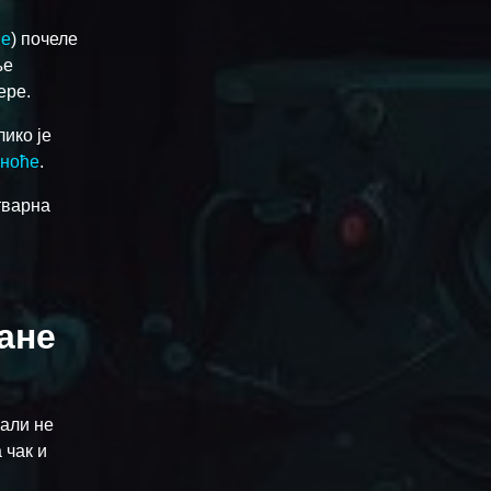
ме
) почеле
ње
ере.
лико је
сноће
.
тварна
ране
 али не
 чак и