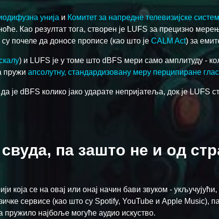
иодифузна унија
и
Комитет за напредне телевизијске систе
ноће. Као резултат тога, створен је LUFS за прецизно мере
е су почеле да доносе прописе (као што је
CALM Act
) за емит
скалу
) и LUFS је у томе што dBFS мери само амплитуду - ко
да пружи
апсолутну, стандардизовану меру перципиране гла
да је dBFS колико јако ударате непријатеља, док је LUFS с
свуда, па зашто не и од ст
ји која се на овај или онај начин бави звуком - укључујући,
ичке сервисе (као што су Spotify, YouTube и Apple Music), па
ма пружило најбоље могуће аудио искуство.