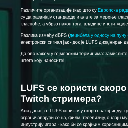
Различите организације (као што су
Европска рад
су да развијају стандарде и алате за мерење глас
гласноће, а убрзо након тога, владине институциј
Разлика између dBFS (
децибела у односу на пуну 
електронски сигнал јак - док је LUFS дизајниран 
Да ово кажем у гејмерским терминима: замислите 
штета коју наносите!
LUFS се користи скоро 
Twitch стримера?
Али данас се LUFS користи у скоро свакој индустри
ограничавајући се на, филм, телевизију, онлајн муз
индустрију игара - како би се крајњим корисници