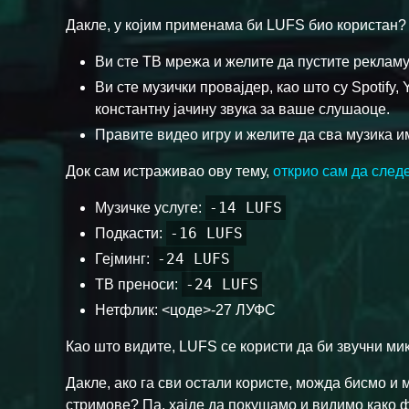
Дакле, у којим применама би LUFS био користан? 
Ви сте ТВ мрежа и желите да пустите рекламу,
Ви сте музички провајдер, као што су Spotify,
константну јачину звука за ваше слушаоце.
Правите видео игру и желите да сва музика им
Док сам истраживао ову тему,
открио сам да следе
-14 LUFS
Музичке услуге:
-16 LUFS
Подкасти:
-24 LUFS
Гејминг:
-24 LUFS
ТВ преноси:
Нетфлик: <цоде>-27 ЛУФС
Као што видите, LUFS се користи да би звучни ми
Дакле, ако га сви остали користе, можда бисмо и
стримове? Па, хајде да покушамо и видимо како 