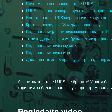
Почнимо са основама - шта је LUFS?
LUFS се користи скоро свуда, па зашто не и о
Инсталирање LUFS мерача јачине звука по в
Кратак преглед LUFS мерача јачине звука
Подешавање јачине звука микрофона на -16
Тежите да разлика између вашег микрофона и 
Подешавање звука музике
Подешавање звука игре
Додавање компресора звуку игре ради норма
Ако не знате шта је LUFS, не брините! У овом блог
користим за балансирање звука пре стримовања иг
Pogledajte video