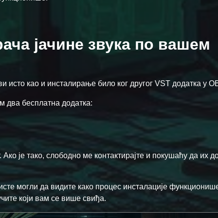
ача јачине звука по вашем
и исто као и инсталирање било ког другог VST додатка у OB
м два бесплатна додатка:
. Ако је тако, слободно ме контактирајте и покушаћу да их д
исте могли да видите како процес инсталације функционише
чите који вам се више свиђа.