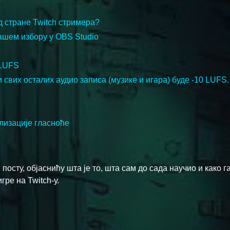
д стране Twitch стримера?
ашем избору у OBS Studio
 LUFS
свих осталих аудио записа (музике и игара) буде -10 LUFS.
лизације гласноће
 посту, објаснићу шта је то, шта сам до сада научио и како г
ре на Twitch-у.