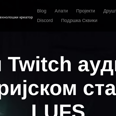
Blog
Алати
Пројекти
Друш
Технолошки креатор
Discord
Подршка Сквики
 Twitch ауд
ријском ст
LUFS