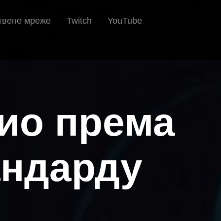
твене мреже
Twitch
YouTube
ио према
андарду