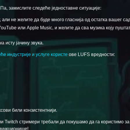
Па, замислите следеће једноставне ситуације:
 али не желите да буде много гласнија од остатка вашег са
 YouTube или Apple Music, и желите да сва музика коју пушта
а исту јачину звука.
ће индустрије и услуге користе
ове LUFS вредности:
ксови били конзистентнији.
 ми Twitch стримери требали да покушамо да га користимо з
функционише!