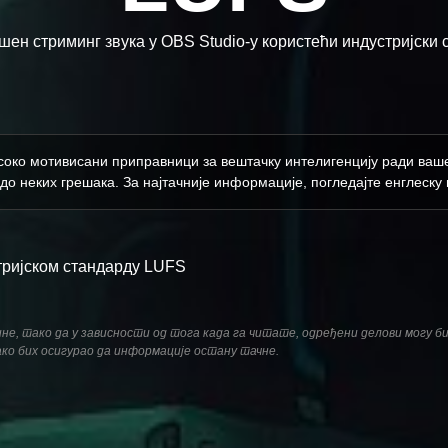
ен стриминг звука у OBS Studio-у користећи индустријски ст
исоко мотивисани приправници за вештачку интелигенцију ради ваше у
до неких грешака. За најтачније информације, погледајте енглеску в
тријском стандарду LUFS
одине, тако да у зависности од тога када га читате, одређени делови могу б
ако бих осигурао да информације остану тачне.