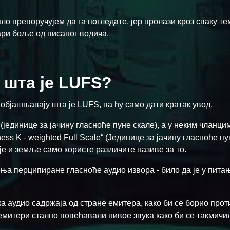
ло препоручујем да га погледате, јер пролази кроз сваку те
ари боље од писаног водича.
 шта је LUFS?
објашњавају шта је LUFS, па ћу само дати кратак увод.
 (јединице за јачину гласноће пуне скале), а у неким чланци
s K - weighted Full Scale“ (Јединице за јачину гласноће пу
ије и земље само користе различите називе за то.
ња перципиране гласноће аудио извора - било да је у пита
ка аудио садржаја од стране емитера, како би се борио про
 емитери стално повећавали нивое звука како би се такмичи