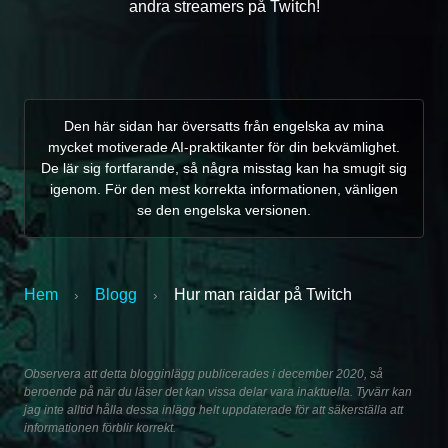
andra streamers på Twitch!
Den här sidan har översatts från engelska av mina
mycket motiverade AI-praktikanter för din bekvämlighet.
De lär sig fortfarande, så några misstag kan ha smugit sig
igenom. För den mest korrekta informationen, vänligen
se den engelska versionen.
Hem
Blogg
Hur man raidar på Twitch
›
›
Observera att detta blogginlägg publicerades i december 2020, så
beroende på när du läser det kan vissa delar vara inaktuella. Tyvärr kan
jag inte alltid hålla dessa inlägg helt uppdaterade för att säkerställa att
informationen förblir korrekt.