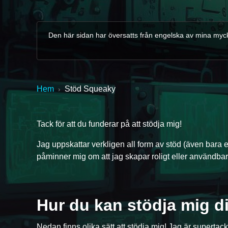
Den här sidan har översatts från engelska av mina mycke
Hem
Stöd Squeaky
›
Tack för att du funderar på att stödja mig!
Jag uppskattar verkligen all form av stöd (även bara 
påminner mig om att jag skapar roligt eller användbart
Hur du kan stödja mig di
Prenumerera på YouTube
Köp kaffe
Nedan finns olika sätt att stödja mig! Jag är supertacks