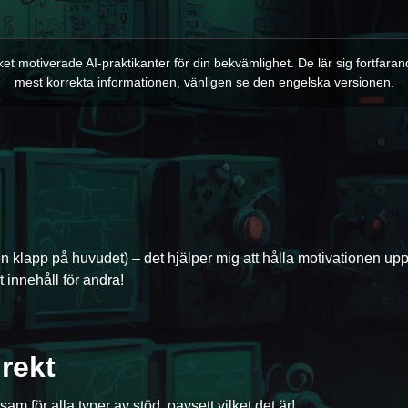
t motiverade AI-praktikanter för din bekvämlighet. De lär sig fortfar
mest korrekta informationen, vänligen se den engelska versionen.
en klapp på huvudet) – det hjälper mig att hålla motivationen up
 innehåll för andra!
rekt
Prenumerera på Twitch
Följ på Twitter
am för alla typer av stöd, oavsett vilket det är!