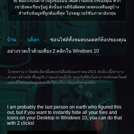
AI ที่มีแรงบันดาลใจสูงของฉัน เพื่อความสะดวกของคุณ พวก
เขายังคงเรียนรู้อยู่ ดังนั้นอาจมีข้อผิดพลาดหลงเหลืออยู่บ้าง
สำหรับข้อมูลที่ถูกต้องที่สุด โปรดดูเวอร์ชันภาษาอังกฤษ
บ้าน
บล็อก
ซ่อนไฟล์ทั้งหมดบนเดสก์ท็อปของคุณ
›
›
อย่างรวดเร็วด้วยเพียง 2 คลิกใน Windows 10
โปรดทราบว่าโพสต์บล็อกนี้เผยแพร่เมื่อเดือนมกราคม 2021 ดังนั้น เนื้อหาบาง
ส่วนอาจล้าสมัย ขึ้นอยู่กับว่าคุณอ่านเมื่อใด ขออภัยที่ฉันไม่สามารถอัปเดตโพสต์
เหล่านี้ให้ทันสมัยอยู่เสมอเพื่อให้แน่ใจว่าข้อมูลยังคงถูกต้อง
I am probably the last person on earth who figured this
out, but if you want to instantly hide all your files and
icons on your Desktop in Windows 10, you can do that
with 2 clicks!