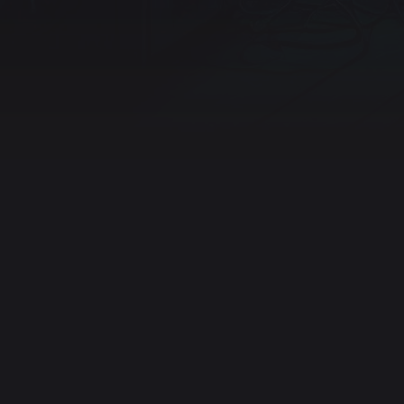
ord
Twitter (X)
Instagram
YouTube
Ko-fi
Twitch