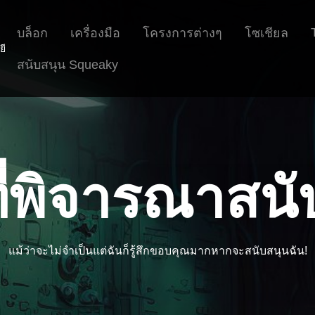
บล็อก
เครื่องมือ
โครงการต่างๆ
โซเชียล
ยี
สนับสนุน Squeaky
่พิจารณาสนั
แม้ว่าจะไม่จำเป็นแต่ฉันก็รู้สึกขอบคุณมากหากจะสนับสนุนฉัน!