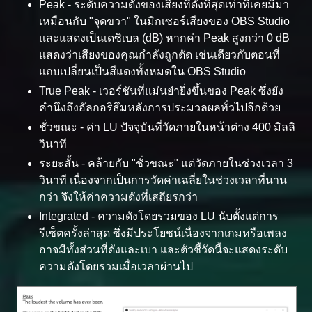
Peak - ระดับความดังของเสียงที่ดังที่สุดเท่าที่เคยมีมา
เหมือนกับ "จุดขวา" ในมิกเซอร์เสียงของ OBS Studio
และแสดงเป็นเดซิเบล (dB) หากค่า Peak สูงกว่า 0 dB
แสดงว่าเสียงของคุณกำลังถูกตัด เช่นเดียวกับตอนที่
แถบเปลี่ยนเป็นสีแดงทั้งหมดใน OBS Studio
True Peak - เวอร์ชันที่แม่นยำยิ่งขึ้นของ Peak ซึ่งยัง
คำนึงถึงอัลกอริธึมหลังการประมวลผลทั่วไปอีกด้วย
ชั่วขณะ - ค่า LU ปัจจุบันที่วัดภายในหน้าต่าง 400 มิลลิ
วินาที
ระยะสั้น - คล้ายกับ "ชั่วขณะ" แต่วัดภายในช่วงเวลา 3
วินาที เนื่องจากเป็นการวัดค่าเฉลี่ยในช่วงเวลาที่นาน
กว่า จึงให้ค่าความดังที่เสถียรกว่า
Integrated - ความดังโดยรวมของ LU นับตั้งแต่การ
รีเซ็ตครั้งล่าสุด ซึ่งมีประโยชน์เนื่องจากเกมหรือเพลง
อาจมีทั้งส่วนที่ดังและเบา และตัวชี้วัดนี้จะแสดงระดับ
ความดังโดยรวมเมื่อเวลาผ่านไป