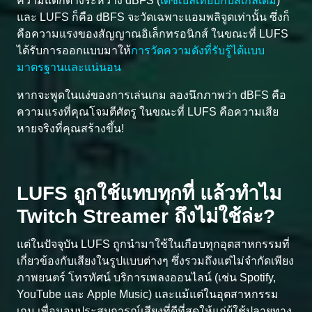
ความแตกต่างระหว่าง dBFS (
เดซิเบลเทียบกับสเกลเต็ม
)
และ LUFS ก็คือ dBFS จะวัดเฉพาะแอมพลิจูดเท่านั้น ซึ่งก็
คือความแรงของสัญญาณอิเล็กทรอนิกส์ ในขณะที่ LUFS
ได้รับการออกแบบมาให้
การวัดความดังที่รับรู้ได้แบบ
มาตรฐานและแน่นอน
หากจะพูดในแง่ของการเล่นเกม ลองนึกภาพว่า dBFS คือ
ความแรงที่คุณโจมตีศัตรู ในขณะที่ LUFS คือความเสีย
หายจริงที่คุณสร้างขึ้น!
LUFS ถูกใช้แทบทุกที่ แล้วทำไม
Twitch Streamer ถึงไม่ใช้ล่ะ?
แต่ในปัจจุบัน LUFS ถูกนำมาใช้ในเกือบทุกอุตสาหกรรมที่
เกี่ยวข้องกับเสียงในรูปแบบต่างๆ ซึ่งรวมถึงแต่ไม่จำกัดเพียง
ภาพยนตร์ โทรทัศน์ บริการเพลงออนไลน์ (เช่น Spotify,
YouTube และ Apple Music) และแม้แต่ในอุตสาหกรรม
เกม เพื่อมอบประสบการณ์เสียงที่ดีที่สุดให้แก่ผู้ใช้ปลายทาง