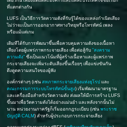
เดียวกัน เพียงแต่แต่ละองค์กรและแต่ละประเทศใช้ชื่อเรียก
ที่แตกต่างกัน
LUFS เป็นวิธีการวัดความดังที่รับรู้ได้ของแหล่งกำเนิดเสียง
ไม่ว่าจะเป็นการออกอากาศทางวิทยุหรือโทรทัศน์ เพลง
หรือแม้แต่เกม
เดิมทีได้รับการพัฒนาขึ้นเพื่อควบคุมความดังของเนื้อหา
เสียงโดยผู้แพร่ภาพกระจายเสียง เพื่อต่อสู้กับ
"สงคราม
ความดัง"
ซึ่งเป็นแนวโน้มที่ผู้สร้างเนื้อหาและผู้แพร่ภาพ
กระจายเสียงจะเพิ่มระดับเสียงขึ้นเรื่อยๆ เพื่อแข่งขันกัน
ดึงดูดความสนใจของผู้ฟัง
องค์กรต่างๆ (เช่น
สหภาพกระจายเสียงแห่งยุโรป
และ
คณะกรรมการระบบโทรทัศน์ขั้นสูง
) เริ่มพัฒนามาตรฐาน
และเครื่องมือสำหรับวัดความดัง ส่งผลให้มีการสร้าง LUFS
ขึ้นมาเพื่อวัดความดังได้อย่างแม่นยำ และหลังจากนั้นไม่
นาน หน่วยงานภาครัฐก็เริ่มออกกฎระเบียบ (เช่น
พระราช
บัญญัติ CALM
) สำหรับผู้ประกอบการกระจายเสียง