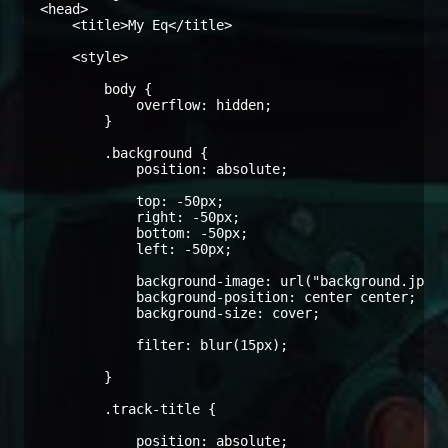
<head>

    <title>My Eq</title>

    <style>

        body {

            overflow: hidden;

        }

        .background {

            position: absolute;

            top: -50px;

            right: -50px;

            bottom: -50px;

            left: -50px;

            background-image: url("background.jpg")
            background-position: center center;

            background-size: cover;

            filter: blur(15px);

        }

        .track-title {

            position: absolute;
