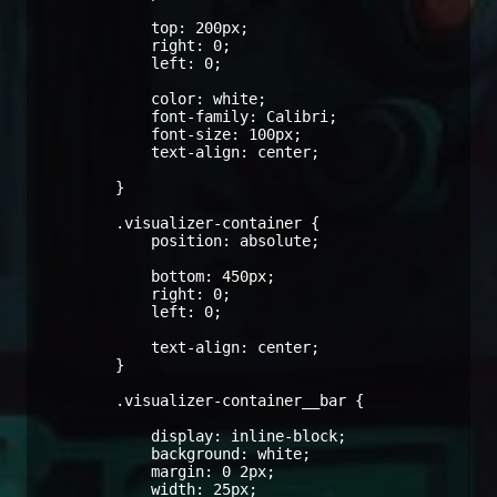
            top: 200px;

            right: 0;

            left: 0;

            color: white;

            font-family: Calibri;

            font-size: 100px;

            text-align: center;

        }

        .visualizer-container {

            position: absolute;

            bottom: 450px;

            right: 0;

            left: 0;

            text-align: center;

        }

        .visualizer-container__bar {

            display: inline-block;

            background: white;

            margin: 0 2px;

            width: 25px;
