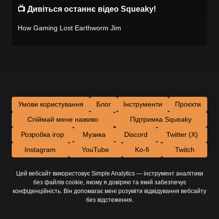
📺 Дивіться останнє відео Squeaky!
How Gaming Lost Earthworm Jim
Умови користування
Блог
Інструменти
Проєкти
Спіймай мене наживо
Підтримка Squeaky
Розробка ігор
Музика
Discord
Twitter (X)
Instagram
YouTube
Ko-fi
Twitch
Цей вебсайт використовує Simple Analytics — інструмент аналітики
без файлів cookie, якому я довіряю та який забезпечує
конфіденційність. Він допомагає мені розуміти відвідування вебсайту
без відстеження.