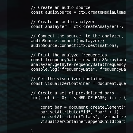
        // Create an audio source

        const audioSource = ctx.createMediaElementS
        // Create an audio analyzer

        const analayzer = ctx.createAnalyser();

        // Connect the source, to the analyzer, and
        audioSource.connect(analayzer);

        audioSource.connect(ctx.destination);

        // Print the analyze frequencies

        const frequencyData = new Uint8Array(analay
        analayzer.getByteFrequencyData(frequencyDat
        console.log("frequencyData", frequencyData)
        // Get the visualizer container

        const visualizerContainer = document.queryS
        // Create a set of pre-defined bars

        for( let i = 0; i < NBR_OF_BARS; i++ ) {

            const bar = document.createElement("DIV
            bar.setAttribute("id", "bar" + i);

            bar.setAttribute("class", "visualizer-c
            visualizerContainer.appendChild(bar);

        }
