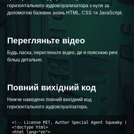
горизонтального аудіовізуализатора з нуля за
допомогою базових знань HTML, CSS та JavaScript.
Перегляньте відео
Будь ласка, перегляньте відео, де я пояснюю речі
більш детально.
Повний вихідний код
Нижче наведено повний вихідний код
горизонтального аудіовізуалізатора.
<!-- License MIT, Author Special Agent Squeaky (spe
<!doctype html>

<html lang="en">
