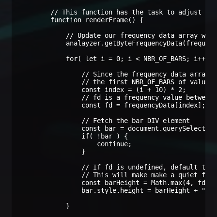
        // This function has the task to adjust the
        function renderFrame() {

            // Update our frequency data array with
            analayzer.getByteFrequencyData(frequenc
            for( let i = 0; i < NBR_OF_BARS; i++ ) 
                // Since the frequency data array i
                // the first NBR_OF_BARS of values,
                const index = (i + 10) * 2;

                // fd is a frequency value between 
                const fd = frequencyData[index];

                // Fetch the bar DIV element

                const bar = document.querySelector(
                if( !bar ) {

                    continue;

                }

                // If fd is undefined, default to 0
                // This will make make a quiet freq
                const barHeight = Math.max(4, fd ||
                bar.style.height = barHeight + "px"
            }
