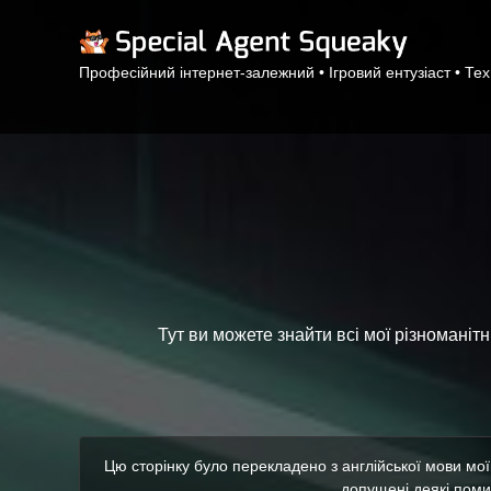
Професійний інтернет-залежний • Ігровий ентузіаст • Те
Тут ви можете знайти всі мої різноманітн
Цю сторінку було перекладено з англійської мови мо
допущені деякі помил