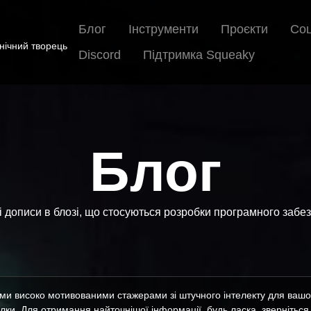
Блог
Інструменти
Проєкти
Соц
хнічний творець
Discord
Підтримка Squeaky
Блог
і дописи в блозі, що стосуються розробки програмного забез
їми високо мотивованими стажерами зі штучного інтелекту для вашої
ки. Для отримання найточнішої інформації, будь ласка, зверніться д