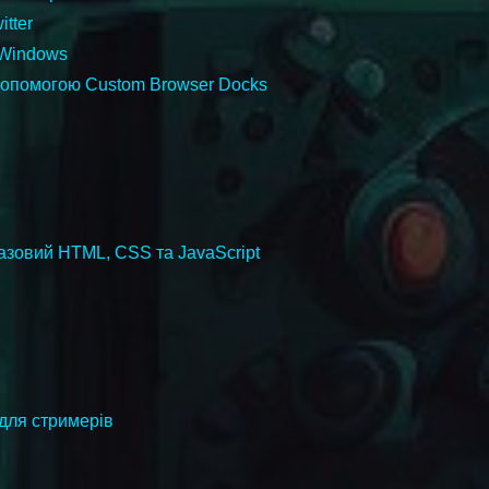
itter
 Windows
 допомогою Custom Browser Docks
базовий HTML, CSS та JavaScript
для стримерів