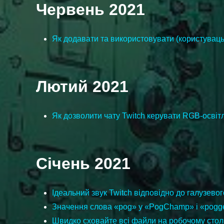
Червень 2021
Як додавати та використовувати (користуваць
Лютий 2021
Як дозволити чату Twitch керувати RGB-освіт
Січень 2021
Ідеальний звук Twitch відповідно до галузево
Значення слова «pog» у «PogChamp» і «pogg
Швидко сховайте всі файли на робочому столі