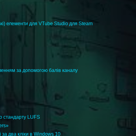
кі) елементи для VTube Studio для Steam
ленням за допомогою балів каналу
го стандарту LUFS
ers»
 за два кліки в Windows 10