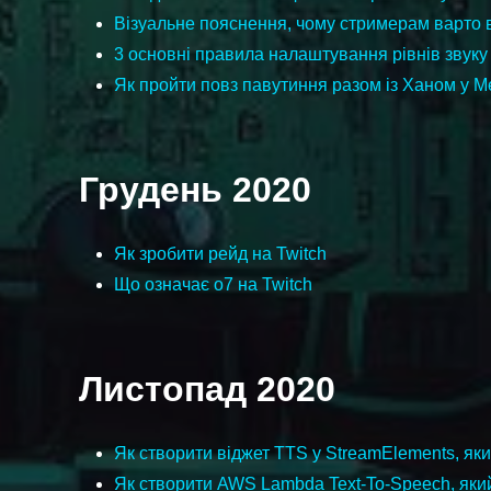
Візуальне пояснення, чому стримерам варто 
3 основні правила налаштування рівнів звуку
Як пройти повз павутиння разом із Ханом у М
Грудень 2020
Як зробити рейд на Twitch
Що означає o7 на Twitch
Листопад 2020
Як створити віджет TTS у StreamElements, яки
Як створити AWS Lambda Text-To-Speech, як