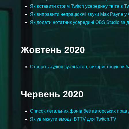
Як вставити стрим Twitch усередину твіта в Tw
Як виправити непрацюючі звуки Max Payne у
Як додати нотатник усередині OBS Studio за
Жовтень 2020
Створіть аудіовізуалізатор, використовуючи 
Червень 2020
Список легальних фонів без авторських прав 
Як увімкнути емодзі BTTV для Twitch.TV