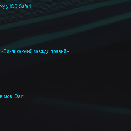
ку у iOS Safari
я «Викликаючий завжди правий»
в мові Dart