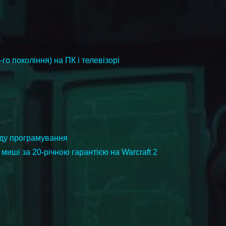
го покоління) на ПК і телевізорі
віду програмування
миші за 20-річною гарантією на Warcraft 2