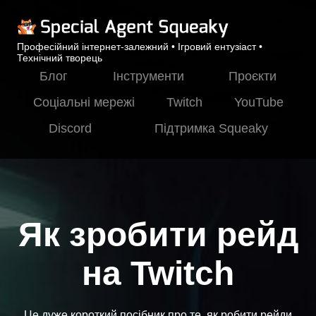
Професійний інтернет-залежний • Ігровий ентузіаст •
Технічний творець
Блог
Інструменти
Проєкти
Соціальні мережі
Twitch
YouTube
Discord
Підтримка Squeaky
Як зробити рейд
на Twitch
Це дуже короткий посібник про те, як робити рейди