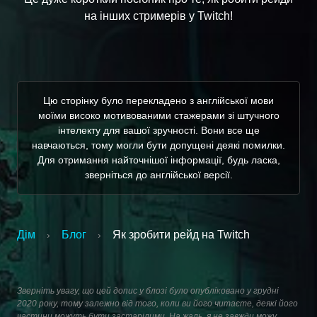
на інших стримерів у Twitch!
Цю сторінку було перекладено з англійської мови
моїми високо мотивованими стажерами зі штучного
інтелекту для вашої зручності. Вони все ще
навчаються, тому могли бути допущені деякі помилки.
Для отримання найточнішої інформації, будь ласка,
зверніться до англійської версії.
Дім
Блог
Як зробити рейд на Twitch
›
›
Зверніть увагу, що цей допис у блозі було опубліковано у грудні
2020 року, тому залежно від того, коли ви його читаєте, деякі його
частини можуть бути застарілими. На жаль, я не завжди можу