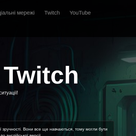
іальні мережі
Twitch
YouTube
 Twitch
итуації!
 зручності. Вони все ще навчаються, тому могли бути
о англійської версії.