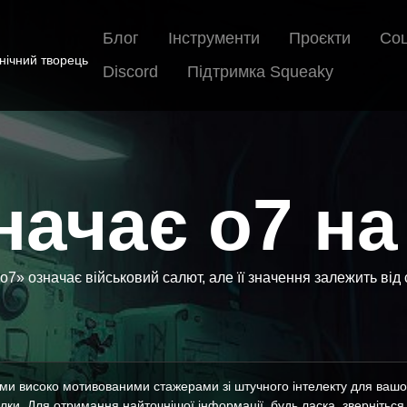
Блог
Інструменти
Проєкти
Соц
хнічний творець
Discord
Підтримка Squeaky
ачає o7 на
о7» означає військовий салют, але її значення залежить від с
їми високо мотивованими стажерами зі штучного інтелекту для вашої
ки. Для отримання найточнішої інформації, будь ласка, зверніться д