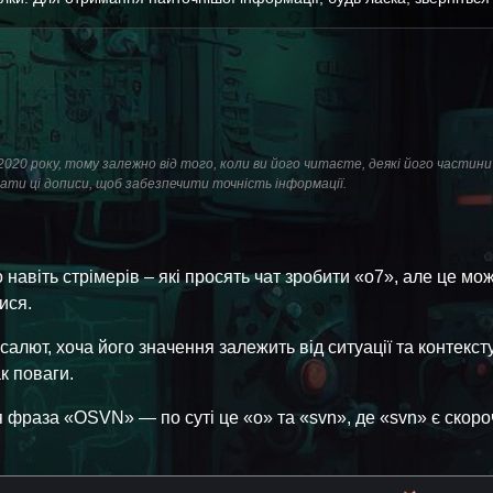
і 2020 року, тому залежно від того, коли ви його читаєте, деякі його частин
ати ці дописи, щоб забезпечити точність інформації.
 навіть стрімерів – які просять чат зробити «o7», але це мо
ися.
лют, хоча його значення залежить від ситуації та контексту
к поваги.
 фраза «OSVN» — по суті це «o» та «svn», де «svn» є скор