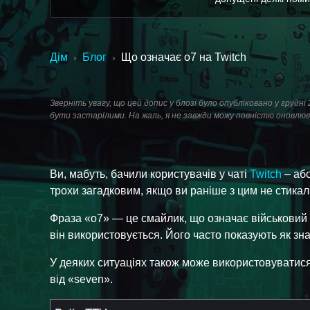
Дім
Блог
Що означає o7 на Twitch
›
›
Зверніть увагу, що цей допис у блозі було опубліковано у грудн
бути застарілими. На жаль, я не завжди можу повністю оновлюв
Ви, мабуть, бачили користувачів у чаті
Twitch
– або
трохи загадковим, якщо ви раніше з цим не стикал
Фраза «o7» — це смайлик, що означає військовий са
він використовується. Його часто показують як зна
У деяких ситуаціях також може використовуватися
від «seven».