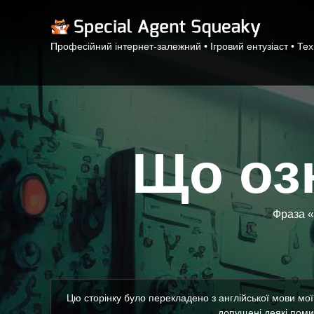
Професійний інтернет-залежний • Ігровий ентузіаст • Те
Що озн
Фраза «
Цю сторінку було перекладено з англійської мови мо
допущені деякі помил