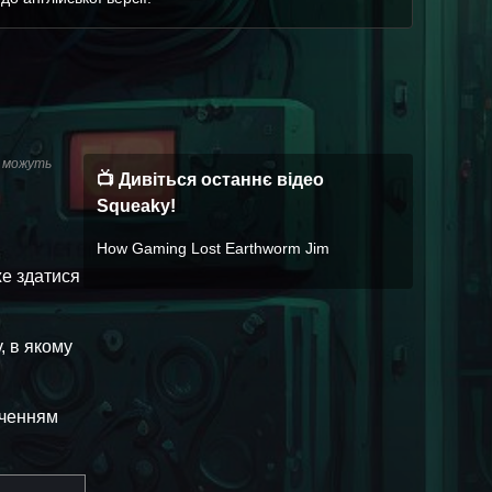
и можуть
📺 Дивіться останнє відео
Squeaky!
How Gaming Lost Earthworm Jim
же здатися
, в якому
оченням