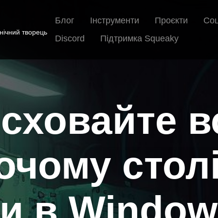
Блог
Інструменти
Проєкти
Соц
хнічний творець
Discord
Підтримка Squeaky
сховайте в
очому столі
ки в Window