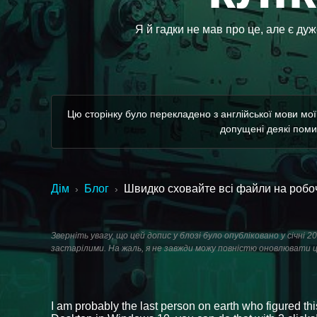
Я й гадки не мав про це, але є ду
Цю сторінку було перекладено з англійської мови мо
допущені деякі помил
Дім
Блог
Швидко сховайте всі файли на робоч
›
›
Зверніть увагу, що цей допис у блозі було опубліковано у січні
застарілими. На жаль, я не завжди можу повністю оновлювати ц
I am probably the last person on earth who figured this 