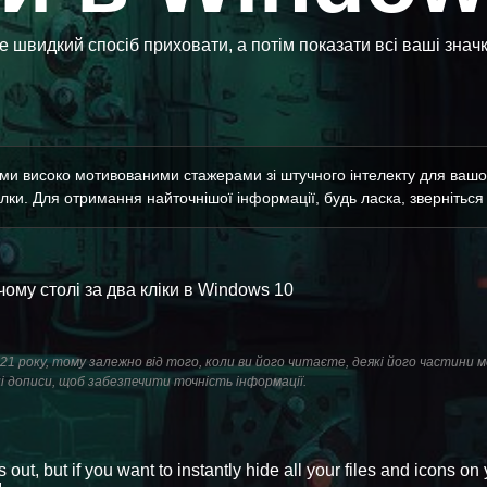
же швидкий спосіб приховати, а потім показати всі ваші знач
їми високо мотивованими стажерами зі штучного інтелекту для вашої
ки. Для отримання найточнішої інформації, будь ласка, зверніться д
ому столі за два кліки в Windows 10
 2021 року, тому залежно від того, коли ви його читаєте, деякі його частини
і дописи, щоб забезпечити точність інформації.
out, but if you want to instantly hide all your files and icons on