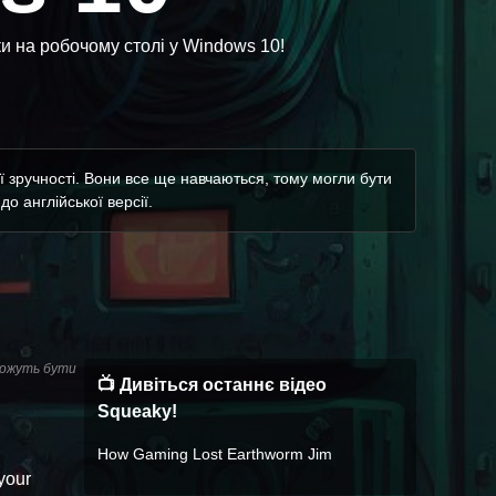
ки на робочому столі у Windows 10!
 зручності. Вони все ще навчаються, тому могли бути
о англійської версії.
 можуть бути
📺 Дивіться останнє відео
Squeaky!
How Gaming Lost Earthworm Jim
 your