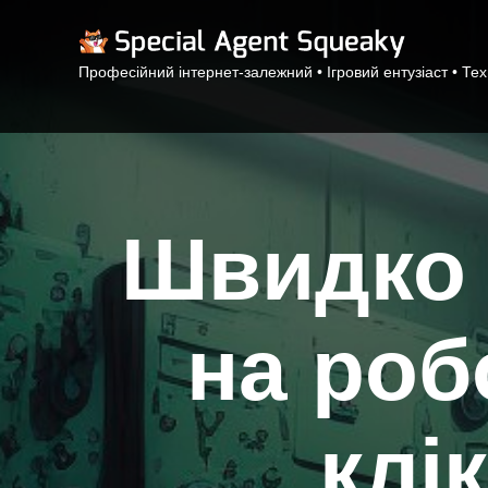
Професійний інтернет-залежний • Ігровий ентузіаст • Те
Швидко 
на роб
клі