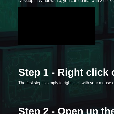
Desktop in Windows 10, you can do that with 2 clicks
Step 1 - Right clic
The first step is simply to right click with your mous
Step 2 - Open up t