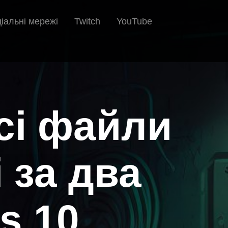
іальні мережі
Twitch
YouTube
сі файли
 за два
s 10