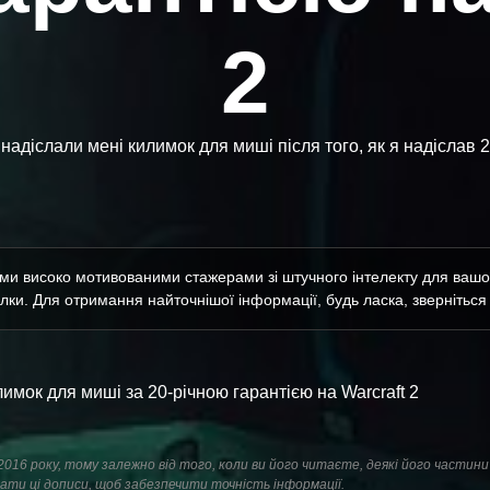
2
адіслали мені килимок для миші після того, як я надіслав 20-
їми високо мотивованими стажерами зі штучного інтелекту для вашої
ки. Для отримання найточнішої інформації, будь ласка, зверніться д
лимок для миші за 20-річною гарантією на Warcraft 2
і 2016 року, тому залежно від того, коли ви його читаєте, деякі його частин
ати ці дописи, щоб забезпечити точність інформації.