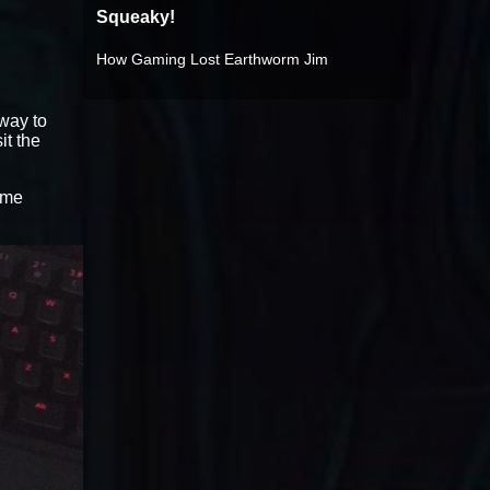
Squeaky!
How Gaming Lost Earthworm Jim
 way to
sit the
ame