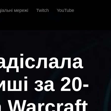
іальні мережі
Twitch
YouTube
надіслала
ші за 20-
 Warcraft