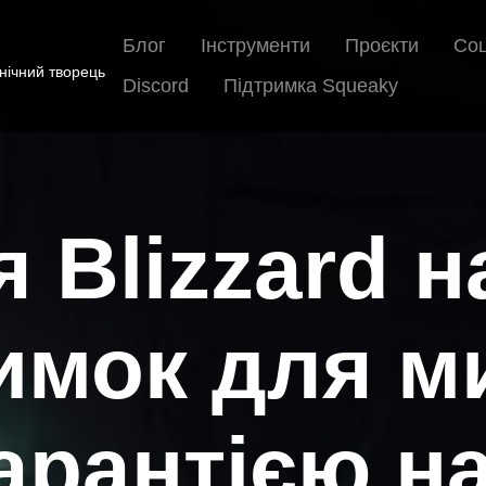
Блог
Інструменти
Проєкти
Соц
хнічний творець
Discord
Підтримка Squeaky
 Blizzard 
имок для ми
арантією на