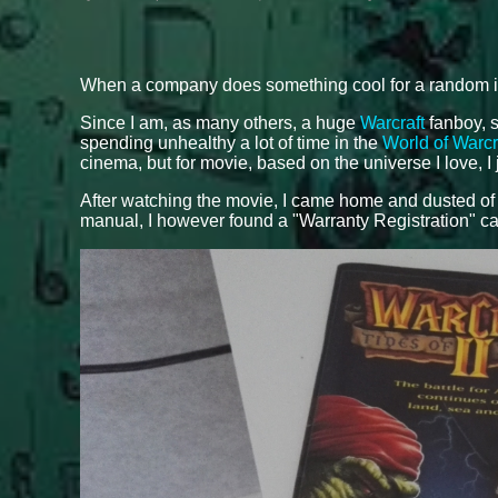
When a company does something cool for a random indiv
Since I am, as many others, a huge
Warcraft
fanboy, s
spending unhealthy a lot of time in the
World of Warcr
cinema, but for movie, based on the universe I love, I 
After watching the movie, I came home and dusted o
manual, I however found a "Warranty Registration" ca