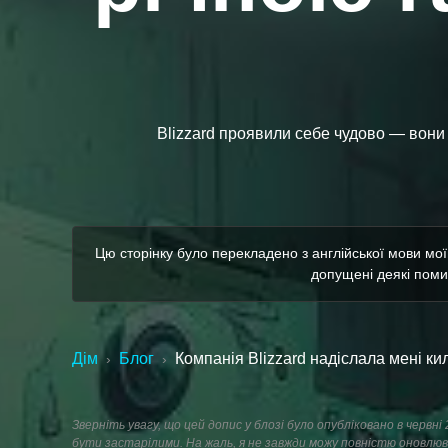
Blizzard проявили себе чудово — вони н
Цю сторінку було перекладено з англійської мови мо
допущені деякі помил
Дім
Блог
Компанія Blizzard надіслала мені ки
›
›
Зверніть увагу, що цей допис у блозі було опубліковано в червн
бути застарілими. На жаль, я не завжди можу повністю оновлюв