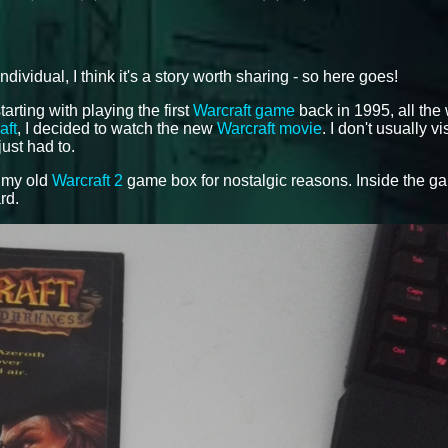
idual, I think it's a story worth sharing - so here goes!
tarting with playing the first
Warcraft game
back in 1995, all the
aft
, I decided to watch the new
Warcraft movie
. I don't usually vi
just had to.
f my old
Warcraft 2
game box for nostalgic reasons. Inside the g
rd.