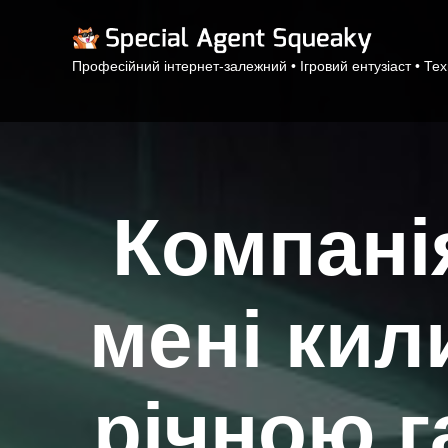
Професійний інтернет-залежний • Ігровий ентузіаст • Те
Компанія
мені кил
річною г