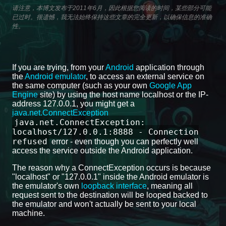
请注意，本博文发布于2011年6月，因此根据您阅读的时间，某些部分可能
已过时。很遗憾，我无法始终保持这些文章的完全更新，以确保信息的准确
性。
If you are trying, from your
Android
application through
the
Android emulator
, to access an external service on
the same computer (such as your own
Google App
Engine
site) by using the host name localhost or the IP-
address 127.0.0.1, you might get a
java.net.ConnectException
java.net.ConnectException:
localhost/127.0.0.1:8888 - Connection
refused
error - even though you can perfectly well
access the service outside the Android application.
The reason why a ConnectException occurs is because
"localhost" or "127.0.0.1" inside the Android emulator is
the emulator's own
loopback interface
, meaning all
request sent to the destination will be looped backed to
the emulator and won't actually be sent to your local
machine.