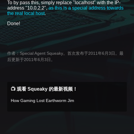
To by pass this, simply replace "localhost" with the IP-
address "10.0.2.2",
as this is a special address towards
the real local host
.
Done!
作者：Special Agent Squeaky。首次发布于2011年6月3日。最
后更新于2011年6月3日。
📺 观看 Squeaky 的最新视频！
How Gaming Lost Earthworm Jim