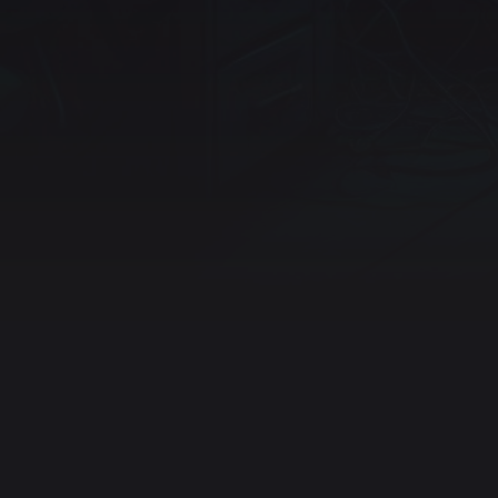
stagram
YouTube
Ko-fi
Twitch