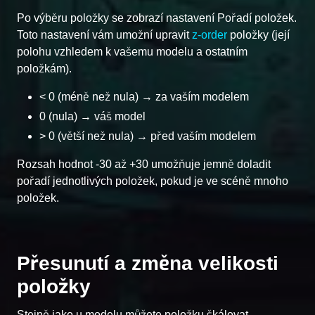
Po výběru položky se zobrazí nastavení Pořadí položek.
Toto nastavení vám umožní upravit
z-order
položky (její
polohu vzhledem k vašemu modelu a ostatním
položkám).
< 0 (méně než nula) → za vaším modelem
0 (nula) → váš model
> 0 (větší než nula) → před vaším modelem
Rozsah hodnot -30 až +30 umožňuje jemně doladit
pořadí jednotlivých položek, pokud je ve scéně mnoho
položek.
Přesunutí a změna velikosti
položky
Stejně jako u modelu můžete položku škálovat