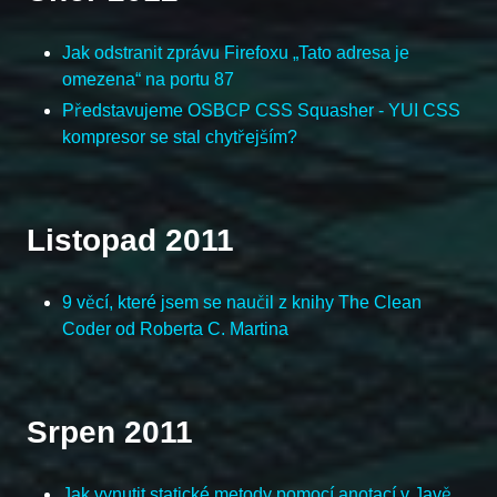
Jak odstranit zprávu Firefoxu „Tato adresa je
omezena“ na portu 87
Představujeme OSBCP CSS Squasher - YUI CSS
kompresor se stal chytřejším?
Listopad 2011
9 věcí, které jsem se naučil z knihy The Clean
Coder od Roberta C. Martina
Srpen 2011
Jak vynutit statické metody pomocí anotací v Javě