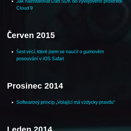
Jak nainstalovat Dart SDK do vývojového prostředí
Cloud 9
Červen 2015
Šest věcí, které jsem se naučil o gumovém
posouvání v iOS Safari
Prosinec 2014
Softwarový princip „Volající má vždycky pravdu“
Leden 2014