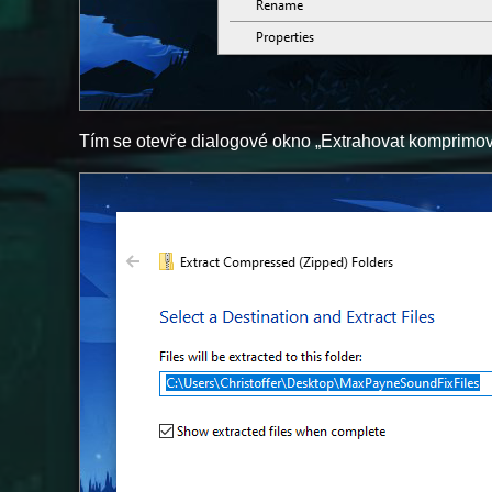
Tím se otevře dialogové okno „Extrahovat komprimova