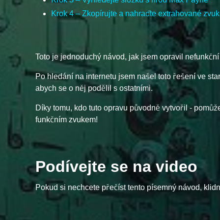
Krok 4 – Zkopírujte a nahraďte extrahované zvu
Toto je jednoduchý návod, jak jsem opravil nefunkč
Po hledání na internetu jsem našel toto řešení ve s
abych se o něj podělil s ostatními.
Díky tomu, kdo tuto opravu původně vytvořil - pomůž
funkčním zvukem!
Podívejte se na video
Pokud si nechcete přečíst tento písemný návod, klidně