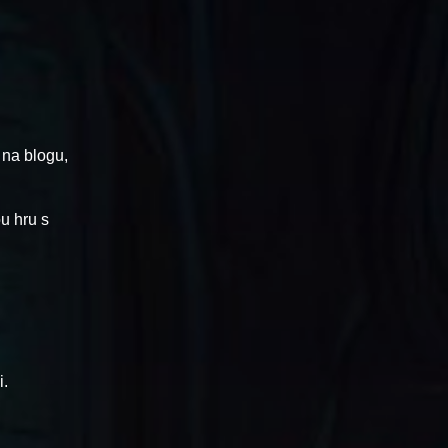
 na blogu,
u hru s
i.