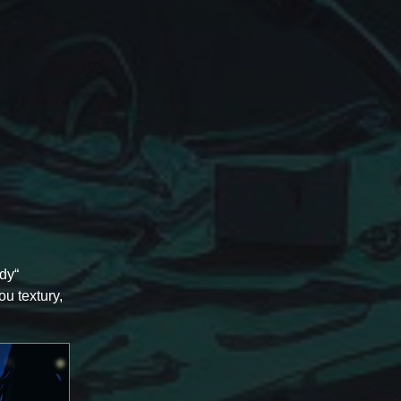
dy“
ou textury,