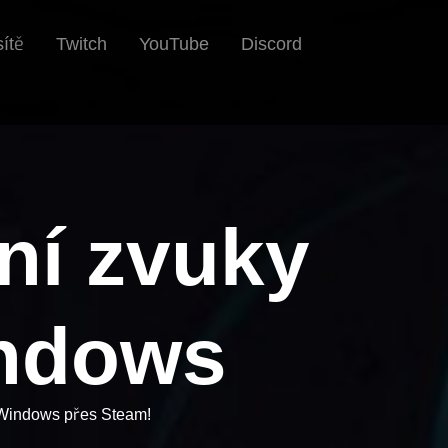
Twitch
YouTube
Discord
sítě
ní zvuky
indows
a Windows přes Steam!