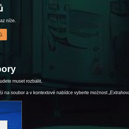
ů
az níže.
ů
bory
 budete muset rozbalit.
 na soubor a v kontextové nabídce vyberte možnost „Extrahovat