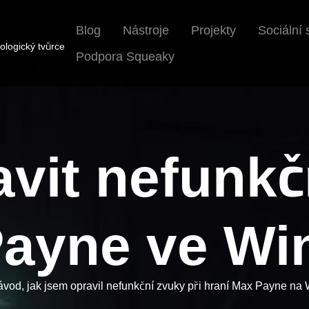
Blog
Nástroje
Projekty
Sociální 
ologický tvůrce
Podpora Squeaky
avit nefunkč
ayne ve W
ávod, jak jsem opravil nefunkční zvuky při hraní Max Payne n