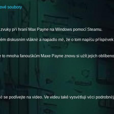
kové soubory
ní zvuky při hraní Max Payne na Windows pomocí Steamu.
tarém diskusním vlákně a napadlo mě, že o tom napíšu příspěvek
e to mnoha fanouškům Maxe Payne znovu si užít jejich oblíbeno
 se podívejte na video. Ve videu také vysvětluji věci podrobněj