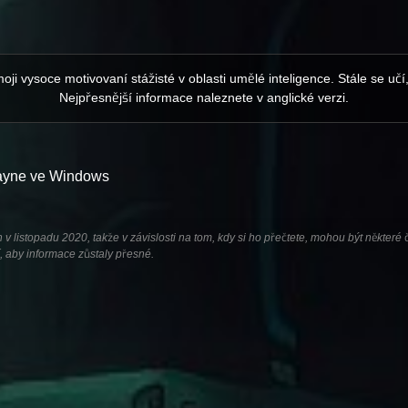
 moji vysoce motivovaní stážisté v oblasti umělé inteligence. Stále se uč
Nejpřesnější informace naleznete v anglické verzi.
Payne ve Windows
 listopadu 2020, takže v závislosti na tom, kdy si ho přečtete, mohou být některé č
, aby informace zůstaly přesné.