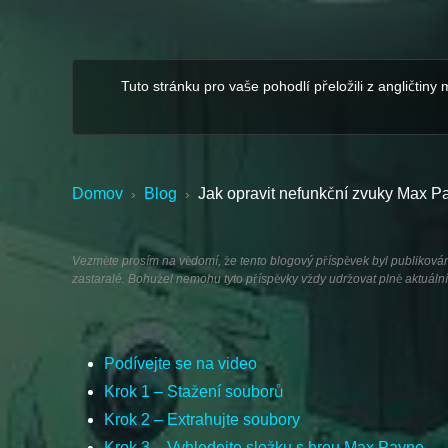
Tuto stránku pro vaše pohodlí přeložili z angličtiny
Domov
Blog
Jak opravit nefunkční zvuky Max 
›
›
Vezměte prosím na vědomí, že tento blogový příspěvek byl publikován v
zastaralé. Bohužel nemohu tyto příspěvky vždy udržovat plně aktuální
Podívejte se na video
Krok 1 – Stažení souborů
Krok 2 – Extrahujte soubory
Krok 3 – Vyhledejte složku s hrou Max Payne