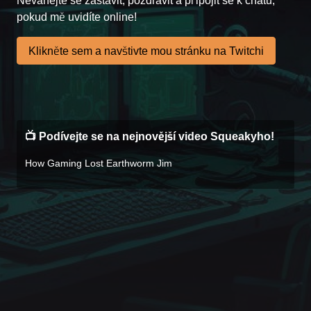
Neváhejte se zastavit, pozdravit a připojit se k chatu,
pokud mě uvidíte online!
Klikněte sem a navštivte mou stránku na Twitchi
📺 Podívejte se na nejnovější video Squeakyho!
How Gaming Lost Earthworm Jim