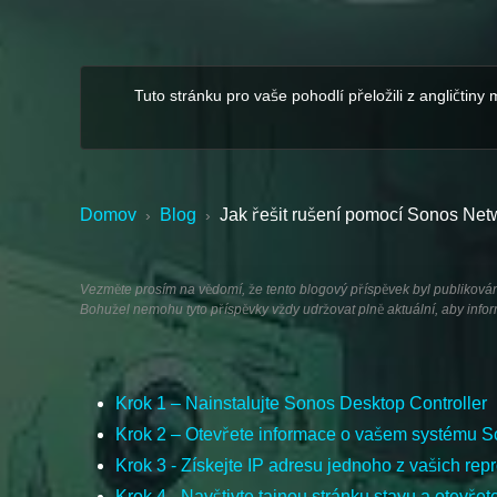
Tuto stránku pro vaše pohodlí přeložili z angličtiny
Domov
Blog
Jak řešit rušení pomocí Sonos Net
›
›
Vezměte prosím na vědomí, že tento blogový příspěvek byl publikován v
Bohužel nemohu tyto příspěvky vždy udržovat plně aktuální, aby info
Krok 1 – Nainstalujte Sonos Desktop Controller
Krok 2 – Otevřete informace o vašem systému 
Krok 3 - Získejte IP adresu jednoho z vašich rep
Krok 4 - Navštivte tajnou stránku stavu a otevře