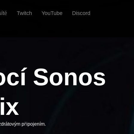
Twitch
YouTube
Discord
sítě
ocí Sonos
ix
ezdrátovým připojením.