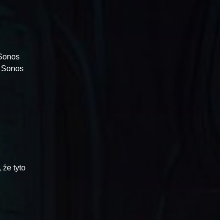
 Sonos
í Sonos
 že tyto