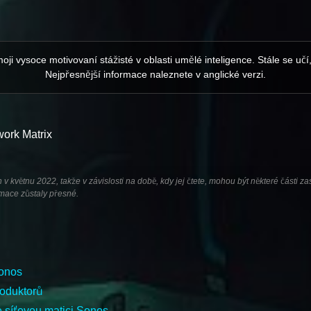
 moji vysoce motivovaní stážisté v oblasti umělé inteligence. Stále se uč
Nejpřesnější informace naleznete v anglické verzi.
work Matrix
 květnu 2022, takže v závislosti na době, kdy jej čtete, mohou být některé části zas
rmace zůstaly přesné.
Sonos
roduktorů
te síťovou matici Sonos