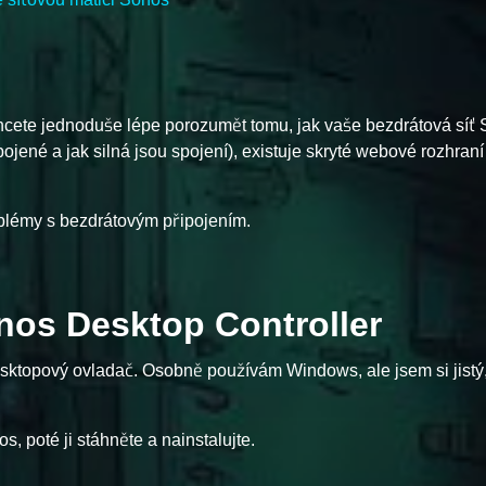
ete jednoduše lépe porozumět tomu, jak vaše bezdrátová síť
pojené a jak silná jsou spojení), existuje skryté webové rozhran
oblémy s bezdrátovým připojením.
onos Desktop Controller
desktopový ovladač. Osobně používám Windows, ale jsem si jistý,
, poté ji stáhněte a nainstalujte.