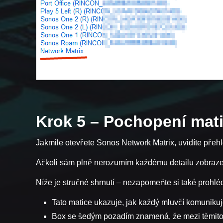
Krok 5 – Pochopení mati
Jakmile otevřete Sonos Network Matrix, uvidíte přeh
Ačkoli sám plně nerozumím každému detailu zobrazené
Níže je stručné shrnutí – nezapomeňte si také prohlé
Tato matice ukazuje, jak každý mluvčí komunikuje
Box se šedým pozadím znamená, že mezi těmito r