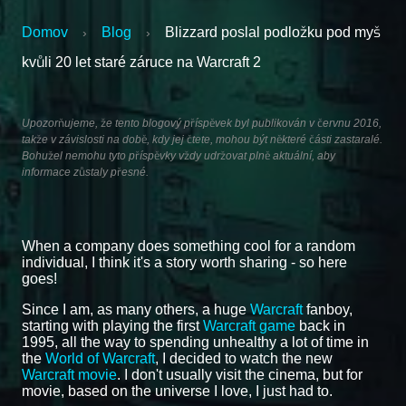
Domov
Blog
Blizzard poslal podložku pod myš
›
›
kvůli 20 let staré záruce na Warcraft 2
Upozorňujeme, že tento blogový příspěvek byl publikován v červnu 2016,
takže v závislosti na době, kdy jej čtete, mohou být některé části zastaralé.
Bohužel nemohu tyto příspěvky vždy udržovat plně aktuální, aby
informace zůstaly přesné.
When a company does something cool for a random
individual, I think it's a story worth sharing - so here
goes!
Since I am, as many others, a huge
Warcraft
fanboy,
starting with playing the first
Warcraft game
back in
1995, all the way to spending unhealthy a lot of time in
the
World of Warcraft
, I decided to watch the new
Warcraft movie
. I don't usually visit the cinema, but for
movie, based on the universe I love, I just had to.