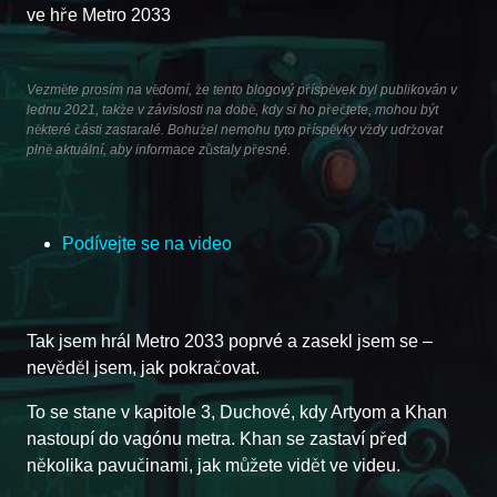
ve hře Metro 2033
Vezměte prosím na vědomí, že tento blogový příspěvek byl publikován v
lednu 2021, takže v závislosti na době, kdy si ho přečtete, mohou být
některé části zastaralé. Bohužel nemohu tyto příspěvky vždy udržovat
plně aktuální, aby informace zůstaly přesné.
Podívejte se na video
Tak jsem hrál Metro 2033 poprvé a zasekl jsem se –
nevěděl jsem, jak pokračovat.
To se stane v kapitole 3, Duchové, kdy Artyom a Khan
nastoupí do vagónu metra. Khan se zastaví před
několika pavučinami, jak můžete vidět ve videu.