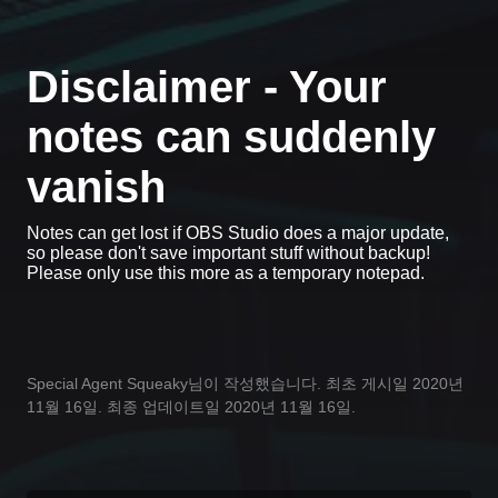
Disclaimer - Your
notes can suddenly
vanish
Notes can get lost if OBS Studio does a major update,
so please don't save important stuff without backup!
Please only use this more as a temporary notepad.
Special Agent Squeaky님이 작성했습니다. 최초 게시일 2020년
11월 16일. 최종 업데이트일 2020년 11월 16일.