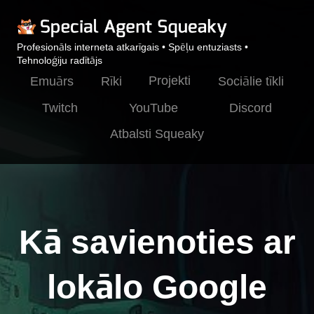
Profesionāls interneta atkarīgais • Spēļu entuziasts •
Tehnoloģiju radītājs
Projekti
Emuārs
Rīki
Sociālie tīkli
Twitch
YouTube
Discord
Atbalsti Squeaky
Kā savienoties ar
lokālo Google