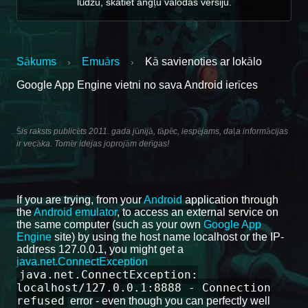
lūdzu, skatiet angļu valodas versiju.
Sākums
Emuārs
Kā savienoties ar lokālo
›
›
Google App Engine vietni no sava Android ierīces
Šis raksts publicēts 2011. gada jūnijā, tāpēc, iespējams, daļa informācijas
ir vecāka. Tomēr idejas joprojām derīgas!
If you are trying, from your
Android
application through
the
Android emulator
, to access an external service on
the same computer (such as your own
Google App
Engine
site) by using the host name localhost or the IP-
address 127.0.0.1, you might get a
java.net.ConnectException
java.net.ConnectException:
localhost/127.0.0.1:8888 - Connection
refused
error - even though you can perfectly well