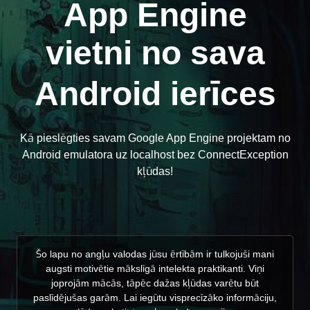
App Engine
vietni no sava
Android ierīces
Kā pieslēgties savam Google App Engine projektam no
Android emulatora uz localhost bez ConnectException
kļūdas!
Šo lapu no angļu valodas jūsu ērtībām ir tulkojuši mani
augsti motivētie mākslīgā intelekta praktikanti. Viņi
joprojām mācās, tāpēc dažas kļūdas varētu būt
paslīdējušas garām. Lai iegūtu visprecīzāko informāciju,