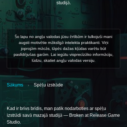
studijā.
Šo lapu no angļu valodas jūsu ērtībām ir tulkojuši mani
augsti motivētie mākslīgā intelekta praktikanti. Viņi
joprojām mācās, tāpēc dažas kļūdas varētu būt
paslīdējušas garām. Lai iegūtu visprecīzāko informāciju,
lūdzu, skatiet angļu valodas versiju.
Sākums
Spēļu izstrāde
›
Kad ir brīvs brīdis, man patīk nodarboties ar spēļu
izstrādi savā mazajā studijā — Broken at Release Game
Studio.