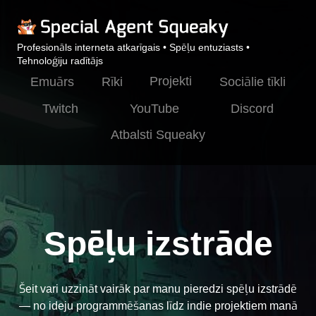
Profesionāls interneta atkarīgais • Spēļu entuziasts •
Tehnoloģiju radītājs
Projekti
Emuārs
Rīki
Sociālie tīkli
Twitch
YouTube
Discord
Atbalsti Squeaky
Spēļu izstrāde
Šeit vari uzzināt vairāk par manu pieredzi spēļu izstrādē
— no ideju programmēšanas līdz indie projektiem manā