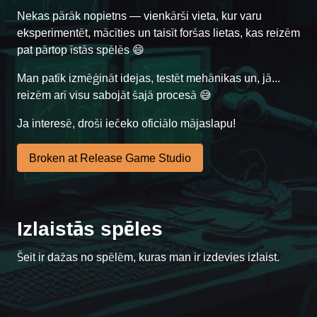
Nekas pārāk nopietns — vienkārši vieta, kur varu
eksperimentēt, mācīties un taisīt foršas lietas, kas reizēm
pat pārtop īstās spēlēs 😄
Man patīk izmēģināt idejas, testēt mehānikas un, jā...
reizēm arī visu sabojāt šajā procesā 😅
Ja interesē, droši iečeko oficiālo mājaslapu!
Broken at Release Game Studio
Izlaistās spēles
Case #1472
Šeit ir dažas no spēlēm, kuras man ir izdevies izlaist.