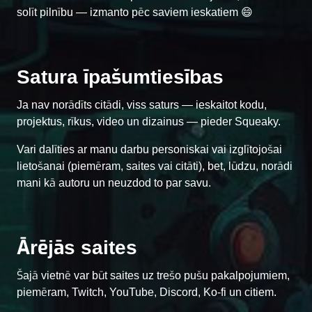
solīt pilnību — izmanto pēc saviem ieskatiem 😄
Satura īpašumtiesības
Ja nav norādīts citādi, viss saturs — ieskaitot kodu,
projektus, rīkus, video un dizainus — pieder Squeaky.
Vari dalīties ar manu darbu personiskai vai izglītojošai
lietošanai (piemēram, saites vai citāti), bet, lūdzu, norādi
mani kā autoru un neuzdod to par savu.
Ārējās saites
Šajā vietnē var būt saites uz trešo pušu pakalpojumiem,
piemēram, Twitch, YouTube, Discord, Ko-fi un citiem.