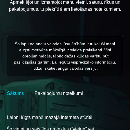
Apmeklējot un izmantojot manu vietni, saturu, rīkus un
pakalpojumus, tu piekrīti šiem lietošanas noteikumiem.
Šo lapu no angļu valodas jūsu ērtībām ir tulkojuši mani
augsti motivētie mākslīgā intelekta praktikanti. Viņi
joprojām mācās, tāpēc dažas kļūdas varētu būt
paslīdējušas garām. Lai iegūtu visprecīzāko informāciju,
lūdzu, skatiet angļu valodas versiju.
Sākums
Pakalpojumu noteikumi
›
Laipni lūgts manā mazajā interneta stūrītī!
Šo vietni un saistītos projektus (“vietne” vai