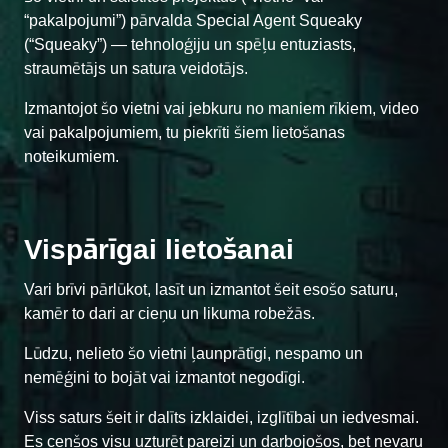
“pakalpojumi”) pārvalda Special Agent Squeaky
(“Squeaky”) — tehnoloģiju un spēļu entuziasts,
straumētājs un satura veidotājs.
Izmantojot šo vietni vai jebkuru no maniem rīkiem, video
vai pakalpojumiem, tu piekrīti šiem lietošanas
noteikumiem.
Vispārīgai lietošanai
Vari brīvi pārlūkot, lasīt un izmantot šeit esošo saturu,
kamēr to dari ar cieņu un likuma robežās.
Lūdzu, nelieto šo vietni ļaunprātīgi, nespamo un
nemēģini to bojāt vai izmantot negodīgi.
Viss saturs šeit ir dalīts izklaidei, izglītībai un iedvesmai.
Es cenšos visu uzturēt pareizi un darbojošos, bet nevaru