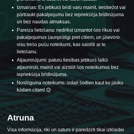
Izmaiņas: Es jebkurā brīdī varu mainīt, ierobežot vai
pārtraukt pakalpojumu bez iepriekšēja brīdinājuma
un bez naudas atmaksas.
Pareiza lietošana: nedrīkst izmantot šos rīkus vai
pakalpojumus ļaunprātīgi pret citiem, un jāievēro
visu trešo pušu noteikumi, kas saistīti ar to
lietošanu.
Atjauninājumi: paturu tiesības jebkurā laikā
atjaunināt, mainīt vai aizstāt šos noteikumus bez
iepriekšēja brīdinājuma.
Noslēguma noteikums: izdari šodien kaut ko jauku
kādam citam! 😊
Atruna
Visa informācija, rīki un saturs ir paredzēti tikai izklaidei