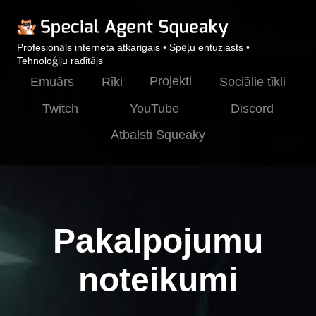
Profesionāls interneta atkarīgais • Spēļu entuziasts •
Tehnoloģiju radītājs
Projekti
Emuārs
Rīki
Sociālie tīkli
Twitch
YouTube
Discord
Atbalsti Squeaky
Pakalpojumu
noteikumi