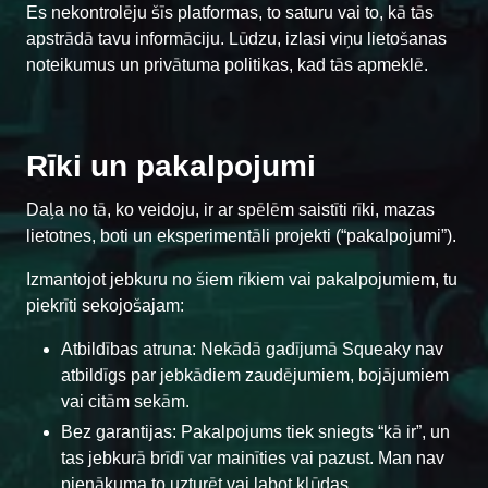
Es nekontrolēju šīs platformas, to saturu vai to, kā tās
apstrādā tavu informāciju. Lūdzu, izlasi viņu lietošanas
noteikumus un privātuma politikas, kad tās apmeklē.
Rīki un pakalpojumi
Daļa no tā, ko veidoju, ir ar spēlēm saistīti rīki, mazas
lietotnes, boti un eksperimentāli projekti (“pakalpojumi”).
Izmantojot jebkuru no šiem rīkiem vai pakalpojumiem, tu
piekrīti sekojošajam:
Atbildības atruna: Nekādā gadījumā Squeaky nav
atbildīgs par jebkādiem zaudējumiem, bojājumiem
vai citām sekām.
Bez garantijas: Pakalpojums tiek sniegts “kā ir”, un
tas jebkurā brīdī var mainīties vai pazust. Man nav
pienākuma to uzturēt vai labot kļūdas.