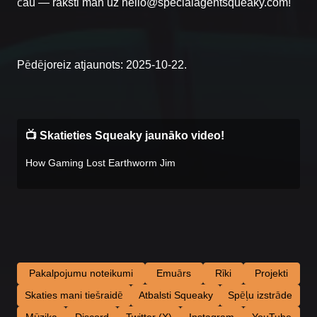
čau — raksti man uz
hello@specialagentsqueaky.com
!
Pēdējoreiz atjaunots: 2025-10-22.
📺 Skatieties Squeaky jaunāko video!
How Gaming Lost Earthworm Jim
Pakalpojumu noteikumi
Emuārs
Rīki
Projekti
Skaties mani tiešraidē
Atbalsti Squeaky
Spēļu izstrāde
Mūzika
Discord
Twitter (X)
Instagram
YouTube