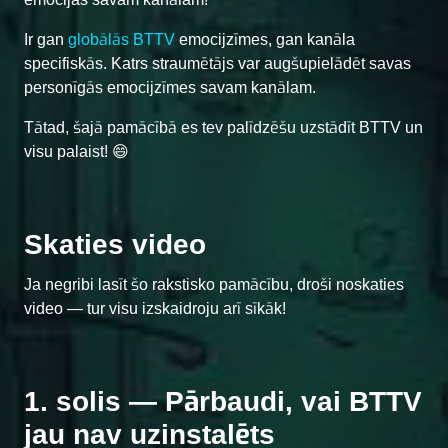
Ir gan
globālās BTTV
emocijzīmes, gan kanāla
specifiskās. Katrs straumētājs var augšupielādēt savas
personīgās emocijzīmes savam kanālam.
Tātad, šajā pamācībā es tev palīdzēšu uzstādīt BTTV un
visu palaist! 😄
Skaties video
Ja negribi lasīt šo rakstisko pamācību, droši noskaties
video — tur visu izskaidroju arī sīkāk!
1. solis — Pārbaudi, vai BTTV
jau nav uzinstalēts