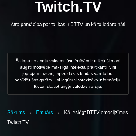
Twitch.TV
Ātra pamācība par to, kas ir BTTV un kā to iedarbināt!
Šo lapu no angļu valodas jūsu ērtībām ir tulkojuši mani
augsti motivētie mākslīgā intelekta praktikanti. Viņi
joprojām mācās, tāpēc dažas kļūdas varētu būt
paslīdējušas garām. Lai iegūtu visprecīzāko informāciju,
lūdzu, skatiet angļu valodas versiju.
Sākums
Emuārs
Kā ieslēgt BTTV emocijzīmes
›
›
Twitch.TV