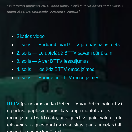
Šis ieraksts publicēts 2020. gada jūnijā. Kopš tā laika dažas lietas var būt
mainījušās, bet pamatinfo joprojām ir pareizs!
Skaties video
1. solis — Pārbaudi, vai BTTV jau nav uzinstalēts
2. solis — Lejupielādē BTTV savam pārlūkam
3. solis — Atver BTTV iestatījumus
4. solis — Ieslēdz BTTV emocijzīmes
5. solis — Pamēģini BTTV emocijzīmes!
BTTV
(pazīstams arī kā BetterTTV vai BetterTwitch.TV)
ir pārlūka paplašinājums, kas ļauj izmantot vairāk
emocijzīmju Twitch čatā, nekā piedāvā pati Twitch. Ļoti
ērts veids, kā pievienot gan statiskās, gan animētās GIF
emocijas savam kanālam!