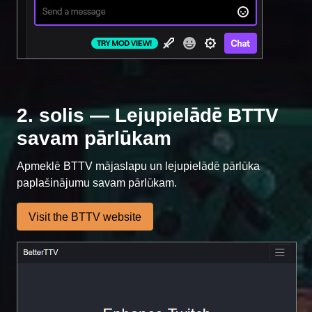
2. solis — Lejupielādē BTTV
savam pārlūkam
Apmeklē BTTV mājaslapu un lejupielādē pārlūka
paplašinājumu savam pārlūkam.
Visit the BTTV website