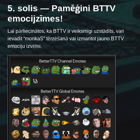
5. solis — Pamēģini BTTV
emocijzīmes!
Lai pārliecinātos, ka BTTV ir veiksmīgi uzstādīts, vari
ievadīt “monkaS” tērzēšanā vai izmantot jauno BTTV
emociju izvēlni.