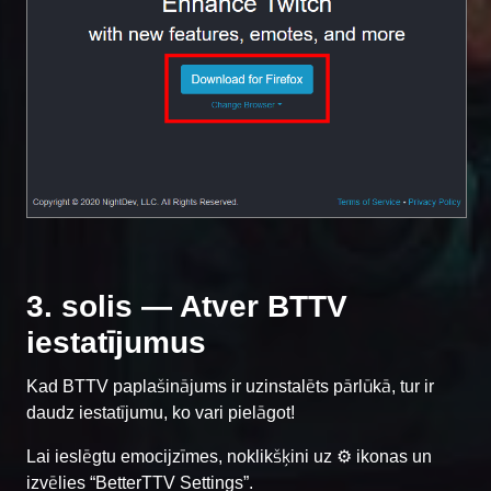
3. solis — Atver BTTV
iestatījumus
Kad BTTV paplašinājums ir uzinstalēts pārlūkā, tur ir
daudz iestatījumu, ko vari pielāgot!
Lai ieslēgtu emocijzīmes, noklikšķini uz ⚙️ ikonas un
izvēlies “BetterTTV Settings”.