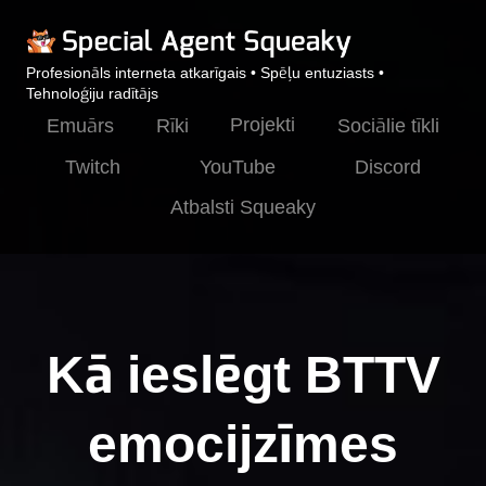
Profesionāls interneta atkarīgais • Spēļu entuziasts •
Tehnoloģiju radītājs
Projekti
Emuārs
Rīki
Sociālie tīkli
Twitch
YouTube
Discord
Atbalsti Squeaky
Kā ieslēgt BTTV
emocijzīmes