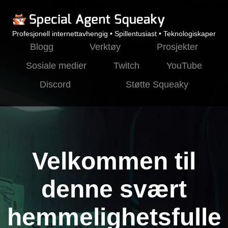
Profesjonell internettavhengig • Spillentusiast • Teknologiskaper
Blogg
Verktøy
Prosjekter
Sosiale medier
Twitch
YouTube
Discord
Støtte Squeaky
Velkommen til
denne svært
hemmelighetsfulle