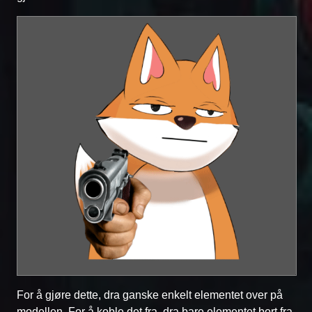
For å gjøre dette, dra ganske enkelt elementet over på
modellen. For å koble det fra, dra bare elementet bort fra