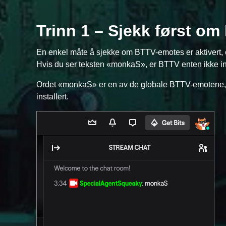
Trinn 1 – Sjekk først om 
En enkel måte å sjekke om BTTV-emotes er aktivert, 
Hvis du ser teksten «monkaS», er BTTV enten ikke instal
Ordet «monkaS» er en av de globale BTTV-emotene, så
installert.