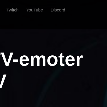
Twitch
YouTube
Discord
TV-emoter
V
!