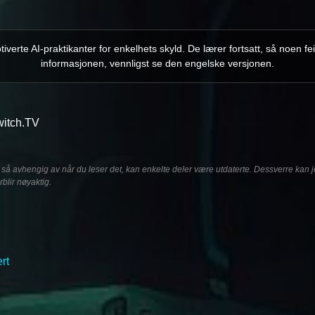
iverte AI-praktikanter for enkelhets skyld. De lærer fortsatt, så noen 
informasjonen, vennligst se den engelske versjonen.
witch.TV
så avhengig av når du leser det, kan enkelte deler være utdaterte. Dessverre kan je
blir nøyaktig.
rt