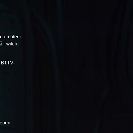
re emoter i
på Twitch-
e BTTV-
deoen.