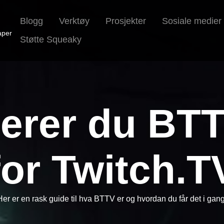
Blogg
Verktøy
Prosjekter
Sosiale medier
aper
Støtte Squeaky
iverer du BT
for Twitch.T
Her er en rask guide til hva BTTV er og hvordan du får det i gang