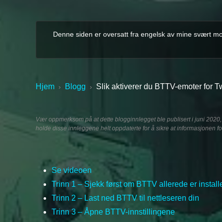
Denne siden er oversatt fra engelsk av mine svært mot
Hjem
Blogg
Slik aktiverer du BTTV-emoter for T
›
›
Vær oppmerksom på at dette blogginnlegget ble publisert i juni 2020, 
holde disse innleggene helt oppdaterte for å sikre at informasjonen for
Se videoen
Trinn 1 – Sjekk først om BTTV allerede er installe
Trinn 2 – Last ned BTTV til nettleseren din
Trinn 3 – Åpne BTTV-innstillingene