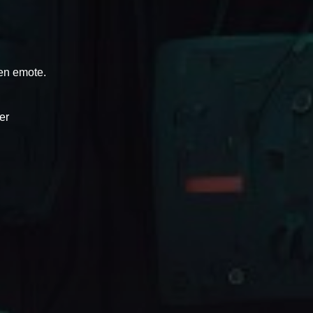
 en emote.
er