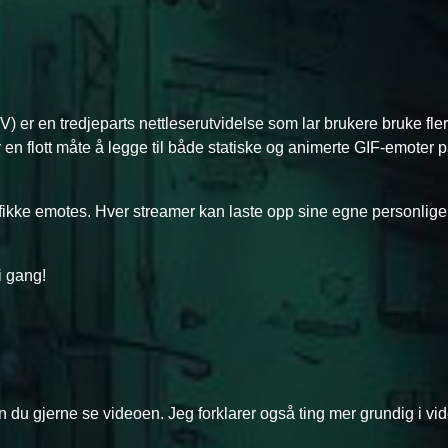
) er en tredjeparts nettleserutvidelse som lar brukere bruke fle
 er en flott måte å legge til både statiske og animerte GIF-emoter 
fikke emotes. Hver streamer kan laste opp sine egne personlig
i gang!
an du gjerne se videoen. Jeg forklarer også ting mer grundig i vi