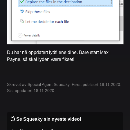
Du har nå oppdatert lydfilene dine. Bare start Max
Payne, så skal lyden være fikset!
Skrevet av Special Agent Squeaky. Først publisert 18.11.2020.
Sist oppdatert 18.11.2020.
📺 Se Squeaky sin nyeste video!