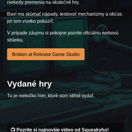
niekedy premenia na skutočné hry.
Baví ma skúmať nápady, testovať mechanizmy a občas
pri tom všetko pokaziť.
V prípade záujmu si pokojne pozrite oficiálnu webovú
stránku.
Broken at Release Game Studio
Vydané hry
Case #1472
Tu je niekoľko hier, ktoré som stihol vydať.
📺 Pozrite si najnovšie video od Squeakyho!