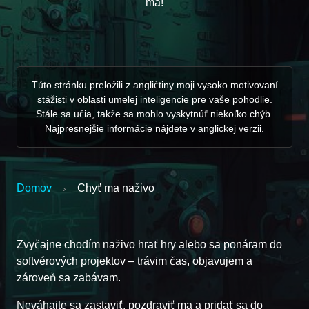
ma!
Túto stránku preložili z angličtiny moji vysoko motivovaní
stážisti v oblasti umelej inteligencie pre vaše pohodlie.
Stále sa učia, takže sa mohlo vyskytnúť niekoľko chýb.
Najpresnejšie informácie nájdete v anglickej verzii.
Domov
Chyť ma naživo
›
Zvyčajne chodím naživo hrať hry alebo sa ponáram do
softvérových projektov – trávim čas, objavujem a
zároveň sa zabávam.
Neváhajte sa zastaviť, pozdraviť ma a pridať sa do