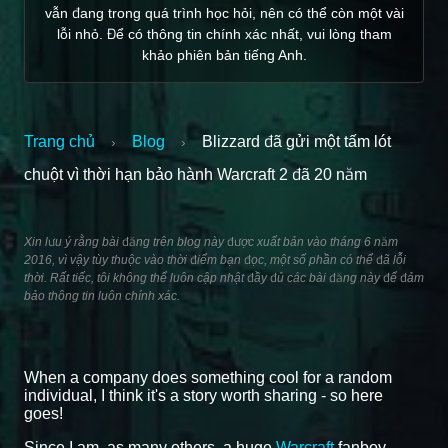
vẫn đang trong quá trình học hỏi, nên có thể còn một vài
lỗi nhỏ. Để có thông tin chính xác nhất, vui lòng tham
khảo phiên bản tiếng Anh.
Trang chủ
Blog
Blizzard đã gửi một tấm lót
›
›
chuột vì thời hạn bảo hành Warcraft 2 đã 20 năm
Xin lưu ý rằng bài đăng trên blog này được xuất bản vào tháng 6 năm
2016, vì vậy tùy thuộc vào thời điểm bạn đọc, một số phần có thể đã lỗi
thời. Rất tiếc, tôi không thể luôn cập nhật đầy đủ các bài đăng này để đảm
bảo thông tin luôn chính xác.
When a company does something cool for a random
individual, I think it's a story worth sharing - so here
goes!
Since I am, as many others, a huge
Warcraft
fanboy,