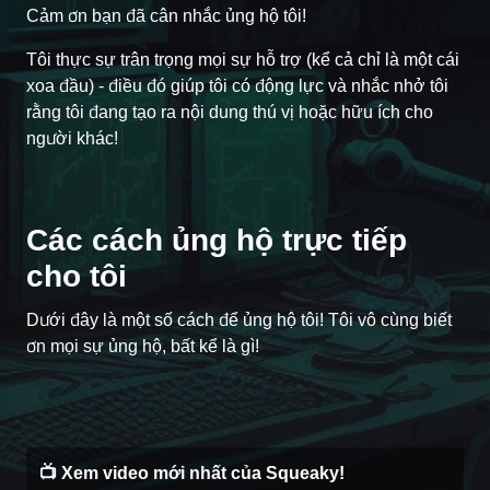
Cảm ơn bạn đã cân nhắc ủng hộ tôi!
Tôi thực sự trân trọng mọi sự hỗ trợ (kể cả chỉ là một cái
xoa đầu) - điều đó giúp tôi có động lực và nhắc nhở tôi
rằng tôi đang tạo ra nội dung thú vị hoặc hữu ích cho
người khác!
Các cách ủng hộ trực tiếp
cho tôi
Dưới đây là một số cách để ủng hộ tôi! Tôi vô cùng biết
Đăng ký kênh trên YouTube
Đăng ký kênh trên Twitch
Theo dõi trên Twitter
Mua cà phê
ơn mọi sự ủng hộ, bất kể là gì!
📺 Xem video mới nhất của Squeaky!