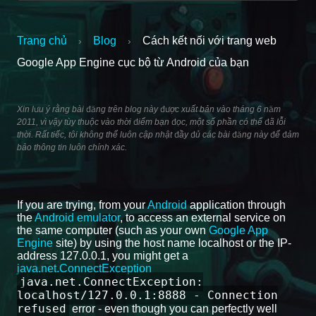
Trang chủ
Blog
Cách kết nối với trang web
›
›
Google App Engine cục bộ từ Android của bạn
Xin lưu ý rằng bài đăng trên blog này được xuất bản vào tháng 6 năm
2011, vì vậy tùy thuộc vào thời điểm bạn đọc, một số phần có thể đã lỗi
thời. Rất tiếc, tôi không thể luôn cập nhật đầy đủ các bài đăng này để đảm
bảo thông tin luôn chính xác.
If you are trying, from your
Android
application through
the
Android emulator
, to access an external service on
the same computer (such as your own
Google App
Engine
site) by using the host name localhost or the IP-
address 127.0.0.1, you might get a
java.net.ConnectException
java.net.ConnectException:
localhost/127.0.0.1:8888 - Connection
refused
error - even though you can perfectly well