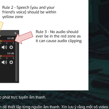
ập phát trực tuyến âm thanh.
để thiết lập từng nguồn âm thanh. Xin lưu ý rằng một số video 