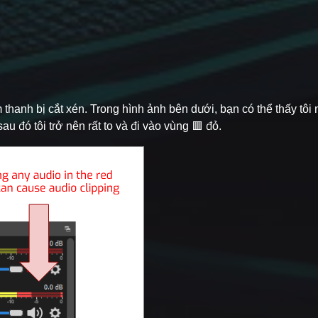
hanh bị cắt xén. Trong hình ảnh bên dưới, bạn có thể thấy tôi 
u đó tôi trở nên rất to và đi vào vùng 🟥 đỏ.