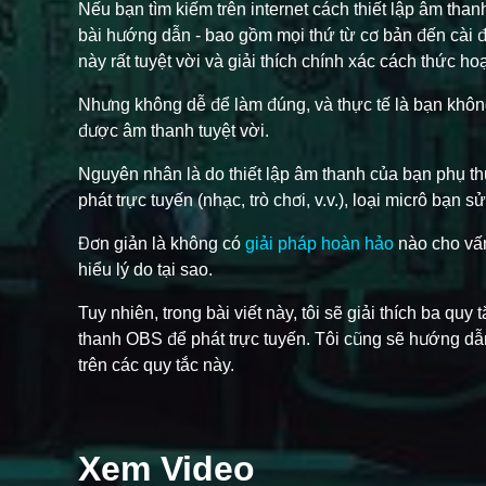
Nếu bạn tìm kiếm trên internet cách thiết lập âm tha
bài hướng dẫn - bao gồm mọi thứ từ cơ bản đến cài 
này rất tuyệt vời và giải thích chính xác cách thức ho
Nhưng không dễ để làm đúng, và thực tế là bạn không
được âm thanh tuyệt vời.
Nguyên nhân là do thiết lập âm thanh của bạn phụ th
phát trực tuyến (nhạc, trò chơi, v.v.), loại micrô bạn
Đơn giản là không có
giải pháp hoàn hảo
nào cho vấn 
hiểu lý do tại sao.
Tuy nhiên, trong bài viết này, tôi sẽ giải thích ba quy
thanh OBS để phát trực tuyến. Tôi cũng sẽ hướng d
trên các quy tắc này.
Xem Video