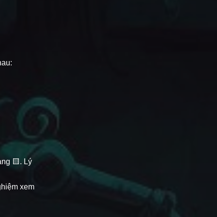
hau:
ng 🟨. Lý
nghiệm xem