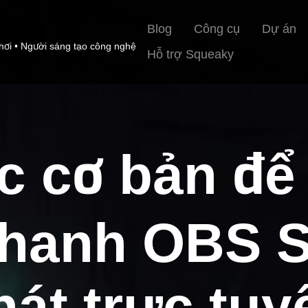
Blog
Công cụ
Dự án
hơi • Người sáng tạo công nghệ
Hỗ trợ Squeaky
c cơ bản để 
hanh OBS S
hát trực tuy