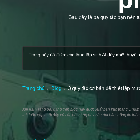
Sau đây là ba quy tắc bạn nên t
Trang này đã được các thực tập sinh AI đầy nhiệt huyết c
Trang chủ
Blog
3 quy tắc cơ bản để thiết lập m
›
›
Xin lưu ý rằng bài đăng trên blog này được xuất bản vào tháng 1 năm 20
thể luôn cập nhật đầy đủ các bài đăng này để đảm bảo thông tin luôn