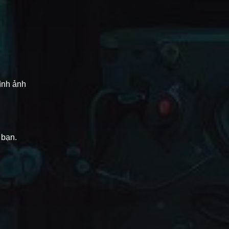
hình ảnh
 bạn.