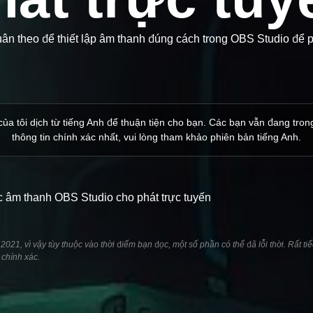
uân theo để thiết lập âm thanh đúng cách trong OBS Studio để p
ủa tôi dịch từ tiếng Anh để thuận tiện cho bạn. Các bạn vẫn đang trong
thông tin chính xác nhất, vui lòng tham khảo phiên bản tiếng Anh.
ức âm thanh OBS Studio cho phát trực tuyến
21, vì vậy tùy thuộc vào thời điểm bạn đọc, một số phần có thể đã lỗi thời. Rất tiế
 chính xác.