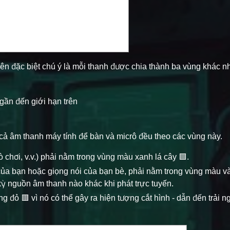
nên đặc biệt chú ý là mỗi thanh được chia thành ba vùng khác n
gần đến giới hạn trên
ả âm thanh máy tính để bàn và micrô đều theo các vùng này.
ò chơi, v.v.) phải nằm trong vùng màu xanh lá cây 🟩.
 của bạn hoặc giọng nói của bạn bè, phải nằm trong vùng màu và
 kỳ nguồn âm thanh nào khác khi phát trực tuyến.
g đỏ 🟥 vì nó có thể gây ra hiện tượng cắt hình - dẫn đến trải 