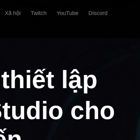
Xã hội
Twitch
YouTube
Discord
thiết lập
tudio cho
ến