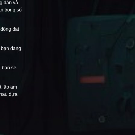
ng dẫn và
n trong số
 động đạt
g bạn đang
ĩ bạn sẽ
ết lập âm
nhau dựa