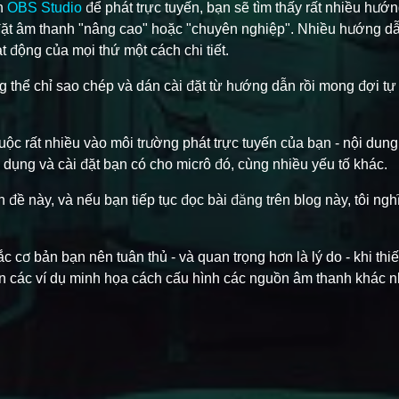
nh
OBS Studio
để phát trực tuyến, bạn sẽ tìm thấy rất nhiều hướ
đặt âm thanh "nâng cao" hoặc "chuyên nghiệp". Nhiều hướng dẫ
ạt động của mọi thứ một cách chi tiết.
 thể chỉ sao chép và dán cài đặt từ hướng dẫn rồi mong đợi tự
uộc rất nhiều vào môi trường phát trực tuyến của bạn - nội dun
 sử dụng và cài đặt bạn có cho micrô đó, cùng nhiều yếu tố khác.
đề này, và nếu bạn tiếp tục đọc bài đăng trên blog này, tôi ngh
 tắc cơ bản bạn nên tuân thủ - và quan trọng hơn là lý do - khi thi
ẫn các ví dụ minh họa cách cấu hình các nguồn âm thanh khác 