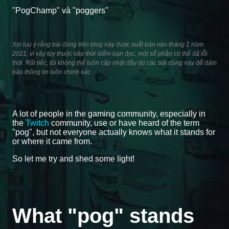
"PogChamp" và "poggers"
Xin lưu ý rằng bài đăng trên blog này được xuất bản vào tháng 1 năm
2021, vì vậy tùy thuộc vào thời điểm bạn đọc, một số phần có thể đã lỗi
thời. Rất tiếc, tôi không thể luôn cập nhật đầy đủ các bài đăng này để đảm
bảo thông tin luôn chính xác.
A lot of people in the gaming community, especially in
the
Twitch
community, use or have heard of the term
"pog", but not everyone actually knows what it stands for
or where it came from.
So let me try and shed some light!
What "pog" stands