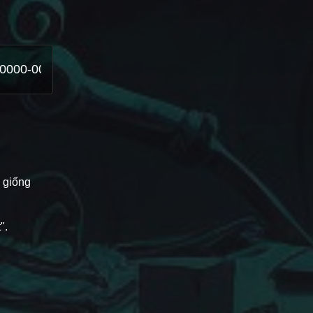
 giống
".