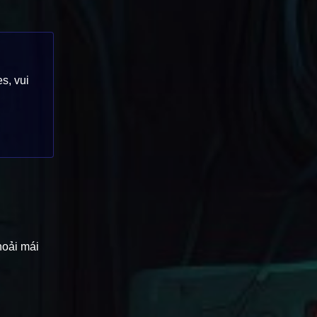
s, vui
hoải mái