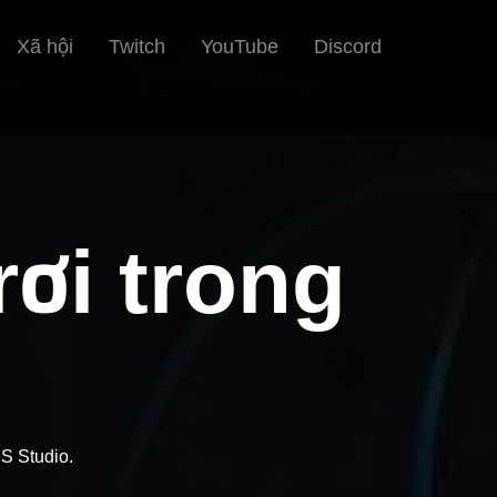
Xã hội
Twitch
YouTube
Discord
rơi trong
S Studio.