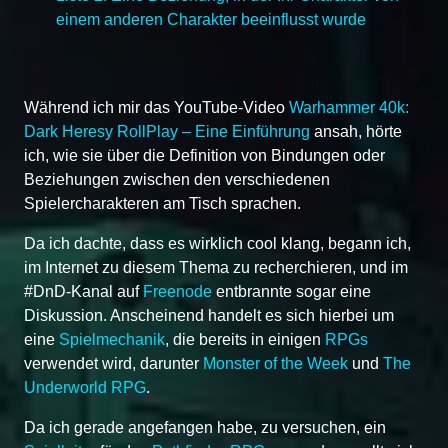
einem anderen Charakter beeinflusst wurde
Während ich mir das YouTube-Video
Warhammer 40k:
Dark Heresy RollPlay – Eine Einführung
ansah, hörte
ich, wie sie über die Definition von Bindungen oder
Beziehungen zwischen den verschiedenen
Spielercharakteren am Tisch sprachen.
Da ich dachte, dass es wirklich cool klang, begann ich,
im Internet zu diesem Thema zu recherchieren, und im
#DnD-Kanal auf
Freenode
entbrannte sogar eine
Diskussion. Anscheinend handelt es sich hierbei um
eine
Spielmechanik
, die bereits in einigen
RPGs
verwendet wird, darunter
Monster of the Week
und
The
Underworld RPG
.
Da ich gerade angefangen habe, zu versuchen, ein