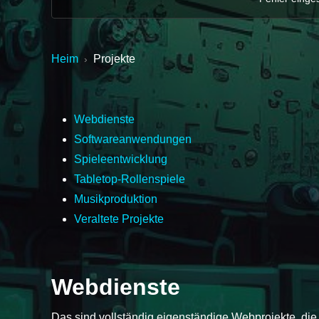
Heim
Projekte
›
Webdienste
Softwareanwendungen
Spieleentwicklung
Tabletop-Rollenspiele
Musikproduktion
Veraltete Projekte
Webdienste
Das sind vollständig eigenständige Webprojekte, die