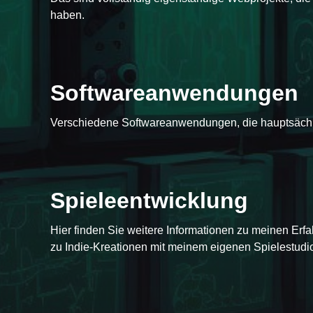
GamingMusMattor
PotatoHotDog
haben.
Softwareanwendungen
Squiso
Verschiedene Softwareanwendungen, die hauptsächli
Spieleentwicklung
Hier finden Sie weitere Informationen zu meinen Erf
Case #1472
zu Indie-Kreationen mit meinem eigenen Spielestudi