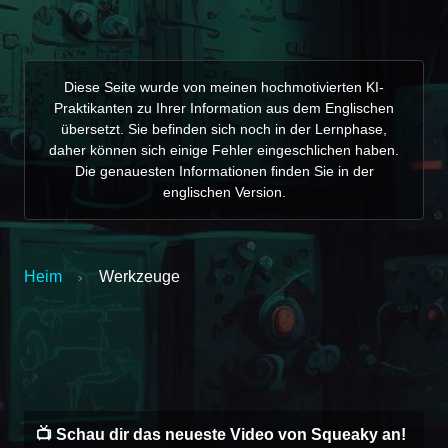
Diese Seite wurde von meinen hochmotivierten KI-
Praktikanten zu Ihrer Information aus dem Englischen
übersetzt. Sie befinden sich noch in der Lernphase,
daher können sich einige Fehler eingeschlichen haben.
Die genauesten Informationen finden Sie in der
englischen Version.
Heim
Werkzeuge
›
Erstellen Sie einen fallenden Schneeeffekt in
Fügen Sie Ihrem Live-Stream ganz einfach
Binde deinen Twitch-Stream als interaktive
Twitch-Kanalpunkte-Belohnungssteuerung
Echtzeit-Untertitel hinzu (Open Captions).
TTS-Kanal-Punktebelohnung erstellen
Befehl „Twitch-Clip erstellen“
Live-Ansicht auf Twitter ein
OBS Studio
📺 Schau dir das neueste Video von Squeaky an!