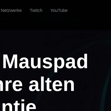
e Netzwerke
Twitch
YouTube
n Mauspad
re alten
ntie