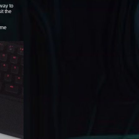
 way to
sit the
ame