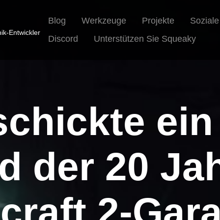
Blog
Werkzeuge
Projekte
Sozial
nik-Entwickler
Discord
Unterstützen Sie Squeaky
 schickte ei
d der 20 Jah
craft 2-Gara