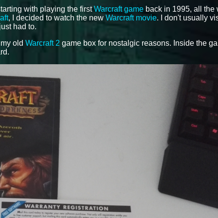
tarting with playing the first
Warcraft game
back in 1995, all the
aft
, I decided to watch the new
Warcraft movie
. I don't usually vi
just had to.
f my old
Warcraft 2
game box for nostalgic reasons. Inside the g
rd.