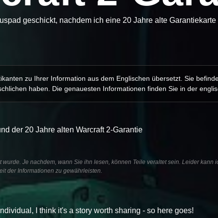
uspad geschickt, nachdem ich eine 20 Jahre alte Garantiekarte f
kanten zu Ihrer Information aus dem Englischen übersetzt. Sie befind
chlichen haben. Die genauesten Informationen finden Sie in der engli
nd der 20 Jahre alten Warcraft 2-Garantie
ht wurde. Je nachdem, wann Sie ihn lesen, können Teile veraltet sein. Leider kann i
it der Informationen zu gewährleisten.
idual, I think it's a story worth sharing - so here goes!