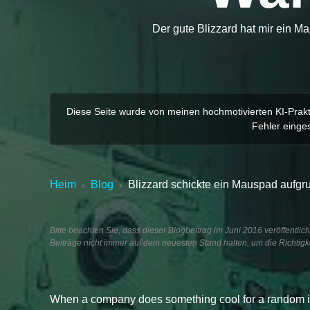
Der gute Blizzard hat mir ein Ma
Diese Seite wurde von meinen hochmotivierten KI-Prakti
Fehler einges
Heim
Blog
Blizzard schickte ein Mauspad aufgru
›
›
Bitte beachten Sie, dass dieser Blogbeitrag im Juni 2016 veröffentlic
Beiträge nicht immer auf dem neuesten Stand halten, um die Richtigke
When a company does something cool for a random indiv