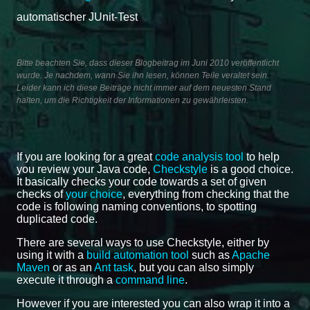
automatischer JUnit-Test
Bitte beachten Sie, dass dieser Blogbeitrag im Juni 2010 veröffentlicht
wurde. Je nachdem, wann Sie ihn lesen, können Teile veraltet sein.
Leider kann ich diese Beiträge nicht immer auf dem neuesten Stand
halten, um die Richtigkeit der Informationen zu gewährleisten.
If you are looking for a great
code analysis tool
to help
you review your Java code,
Checkstyle
is a good choice.
It basically checks your code towards a set of given
checks of
your choice
, everything from checking that the
code is following naming conventions, to spotting
duplicated code.
There are several ways to use Checkstyle, either by
using it with a
build automation tool
such as
Apache
Maven
or as an
Ant task
, but you can also simply
execute it through a
command line
.
However if you are interested you can also wrap it into a