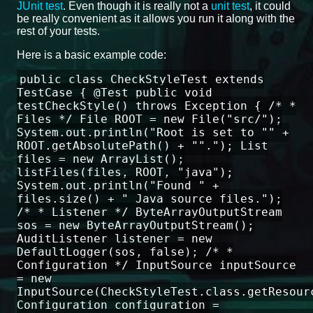
JUnit test
. Even though it is really not a
unit test
, it could
be really convenient as it allows you run it along with the
rest of your tests.
Here is a basic example code:
public class CheckStyleTest extends
TestCase { @Test public void
testCheckStyle() throws Exception { /* *
Files */ File ROOT = new File("src/");
System.out.println("Root is set to "" +
ROOT.getAbsolutePath() + ""."); List
files = new ArrayList();
listFiles(files, ROOT, "java");
System.out.println("Found " +
files.size() + " Java source files.");
/* * Listener */ ByteArrayOutputStream
sos = new ByteArrayOutputStream();
AuditListener listener = new
DefaultLogger(sos, false); /* *
Configuration */ InputSource inputSource
= new
InputSource(CheckStyleTest.class.getResour
Configuration configuration =