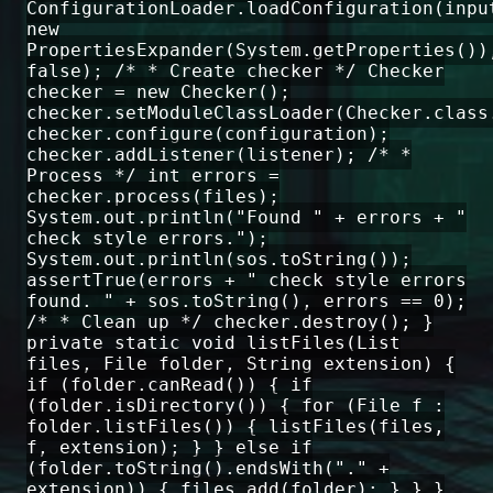
ConfigurationLoader.loadConfiguration(inpu
new
PropertiesExpander(System.getProperties())
false); /* * Create checker */ Checker
checker = new Checker();
checker.setModuleClassLoader(Checker.class
checker.configure(configuration);
checker.addListener(listener); /* *
Process */ int errors =
checker.process(files);
System.out.println("Found " + errors + "
check style errors.");
System.out.println(sos.toString());
assertTrue(errors + " check style errors
found. " + sos.toString(), errors == 0);
/* * Clean up */ checker.destroy(); }
private static void listFiles(List
files, File folder, String extension) {
if (folder.canRead()) { if
(folder.isDirectory()) { for (File f :
folder.listFiles()) { listFiles(files,
f, extension); } } else if
(folder.toString().endsWith("." +
extension)) { files.add(folder); } } }