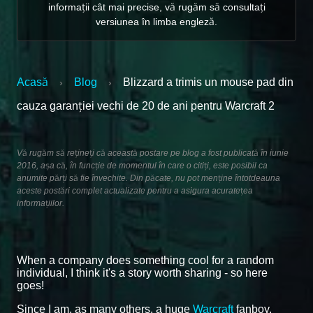
informații cât mai precise, vă rugăm să consultați
versiunea în limba engleză.
Acasă
Blog
Blizzard a trimis un mouse pad din
›
›
cauza garanției vechi de 20 de ani pentru Warcraft 2
Vă rugăm să rețineți că această postare pe blog a fost publicată în iunie
2016, așa că, în funcție de momentul în care o citiți, este posibil ca
anumite părți să fie învechite. Din păcate, nu pot menține întotdeauna
aceste postări complet actualizate pentru a asigura acuratețea
informațiilor.
When a company does something cool for a random
individual, I think it's a story worth sharing - so here
goes!
Since I am, as many others, a huge
Warcraft
fanboy,