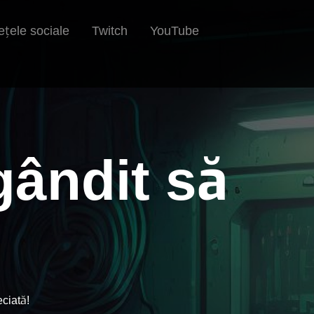
Twitch
YouTube
ețele sociale
gândit să
eciată!