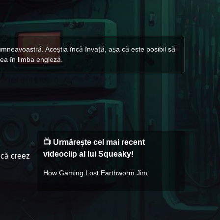
dumneavoastră. Aceștia încă învață, așa că este posibil să
nea în limba engleză.
📺 Urmărește cel mai recent
videoclip al lui Squeaky!
 că creez
How Gaming Lost Earthworm Jim