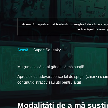
Această pagină a fost tradusă din engleză de către stagia
le fi scăpat câteva 
Acasă
Suport Squeaky
›
Mulțumesc că te-ai gândit să mă susții!
Apreciez cu adevărat orice fel de sprijin (chiar și o 
conținut distractiv sau util pentru alții!
Modalități de a mă susți