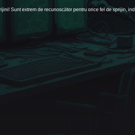
ijini! Sunt extrem de recunoscător pentru orice fel de sprijin, ind
Urmărește-ne pe Twitter
Abonează-te pe Twitch