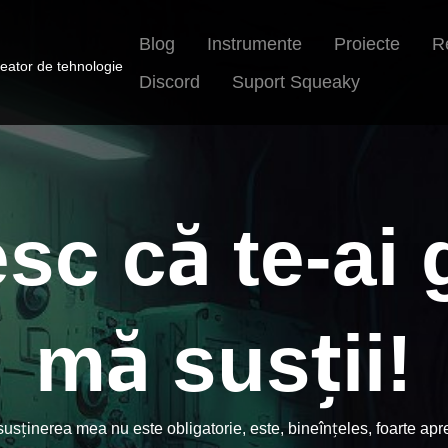
Blog
Instrumente
Proiecte
R
reator de tehnologie
Discord
Suport Squeaky
c că te-ai 
mă susții!
usținerea mea nu este obligatorie, este, bineînțeles, foarte apr