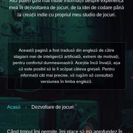
Aici puteți găsi mai multe informații despre experiența
mea în dezvoltarea de jocuri, de la idei de codare până
la creații indie cu propriul meu studio de jocuri.
Această pagină a fost tradusă din engleză de către
stagiarii mei de inteligență artificială, extrem de motivați,
pentru confortul dumneavoastră. Aceștia încă învață, așa
că este posibil să le fi scăpat câteva greșeli. Pentru
informații cât mai precise, vă rugăm să consultați
versiunea în limba engleză.
Acasă
Dezvoltare de jocuri
›
Când timpul îmi permite, îmi place să mă aprofundez în