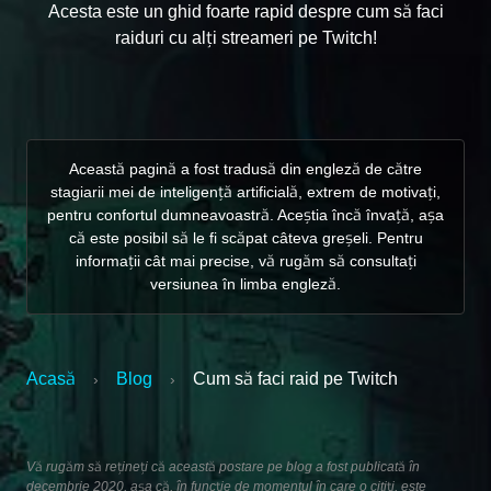
Acesta este un ghid foarte rapid despre cum să faci
raiduri cu alți streameri pe Twitch!
Această pagină a fost tradusă din engleză de către
stagiarii mei de inteligență artificială, extrem de motivați,
pentru confortul dumneavoastră. Aceștia încă învață, așa
că este posibil să le fi scăpat câteva greșeli. Pentru
informații cât mai precise, vă rugăm să consultați
versiunea în limba engleză.
Acasă
Blog
Cum să faci raid pe Twitch
›
›
Vă rugăm să rețineți că această postare pe blog a fost publicată în
decembrie 2020, așa că, în funcție de momentul în care o citiți, este