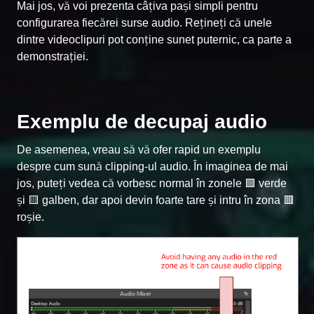
Mai jos, vă voi prezenta câțiva pași simpli pentru
configurarea fiecărei surse audio. Rețineți că unele
dintre videoclipuri pot conține sunet puternic, ca parte a
demonstrației.
Exemplu de decupaj audio
De asemenea, vreau să vă ofer rapid un exemplu
despre cum sună clipping-ul audio. În imaginea de mai
jos, puteți vedea că vorbesc normal în zonele 🟩 verde
și 🟨 galben, dar apoi devin foarte tare și intru în zona 🟥
roșie.