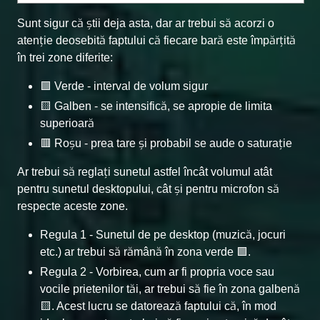
Sunt sigur că știi deja asta, dar ar trebui să acorzi o
atenție deosebită faptului că fiecare bară este împărțită
în trei zone diferite:
🟩 Verde - interval de volum sigur
🟨 Galben - se intensifică, se apropie de limita
superioară
🟥 Roșu - prea tare și probabil se aude o saturație
Ar trebui să reglați sunetul astfel încât volumul atât
pentru sunetul desktopului, cât și pentru microfon să
respecte aceste zone.
Regula 1 - Sunetul de pe desktop (muzică, jocuri
etc.) ar trebui să rămână în zona verde 🟩.
Regula 2 - Vorbirea, cum ar fi propria voce sau
vocile prietenilor tăi, ar trebui să fie în zona galbenă
🟨. Acest lucru se datorează faptului că, în mod