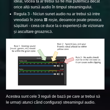
ideal, vocea ta ar trebui să fie mai puternică decât
orice altă sursă audio în timpul streamingului.
Regula 3 - Niciun sunet audio nu ar trebui să intre
vreodată în zona 🟥 roșie, deoarece poate provoca
săpături - ceea ce duce la o experiență de vizionare
și ascultare groaznică.
Acestea sunt cele 3 reguli de bază pe care ar trebui să
le urmați atunci când configurați streamingul audio.