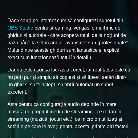
Dacă cauți pe internet cum să configurezi sunetul din
OBS Studio
pentru streaming, vei găsi o mulțime de
ghiduri și tutoriale - care acoperă totul, de la noțiuni de
bază până la setări audio „avansate” sau „profesionale”.
Multe dintre aceste ghiduri sunt fantastice și explică
exact cum funcționează totul în detaliu.
Dar nu este ușor să faci asta corect, iar realitatea este că
nu poți pur și simplu să copiezi și să lipești setări dintr-
un ghid și să te aștepți să obții automat un sunet
excelent.
Asta pentru că configurația audio depinde în mare
măsură de propriul mediu de streaming - ce redați în
streaming (muzică, jocuri etc.), ce microfon utilizați și
setările pe care le aveți pentru acesta, printre alți factori.