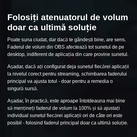
Folosiți atenuatorul de volum
doar ca ultimă soluție
Poate suna ciudat, dar dacă te gândești bine, are sens.
Faderul de volum din OBS afectează tot sunetul de pe
desktop, indiferent de aplicația din care provine sunetul.
Așadar, dacă ați configurat deja sunetul fiecărei aplicații
la nivelul corect pentru streaming, schimbarea faderului
principal va ajusta totul - doar pentru a remedia o
singură sursă.
Așadar, în practică, este aproape întotdeauna mai bine
să mențineți faderul de volum la 100% și să ajustați
individual sunetul fiecărei aplicații ori de câte ori este
posibil - folosind faderul principal doar ca ultimă soluție.