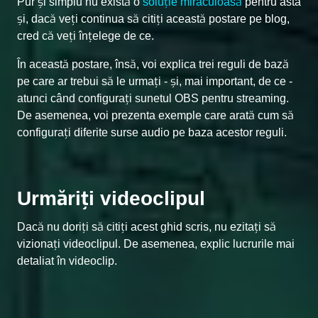
Pur și simplu nu există o
soluție miraculoasă
pentru asta
și, dacă veți continua să citiți această postare pe blog,
cred că veți înțelege de ce.
În această postare, însă, voi explica trei reguli de bază
pe care ar trebui să le urmați - și, mai important, de ce -
atunci când configurați sunetul OBS pentru streaming.
De asemenea, voi prezenta exemple care arată cum să
configurați diferite surse audio pe baza acestor reguli.
Urmăriți videoclipul
Dacă nu doriți să citiți acest ghid scris, nu ezitați să
vizionați videoclipul. De asemenea, explic lucrurile mai
detaliat în videoclip.