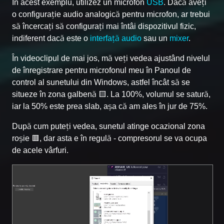
În acest exemplu, utilizez un microfon
USB
. Dacă aveți
o configurație audio analogică pentru microfon, ar trebui
să încercați să configurați mai întâi dispozitivul fizic,
indiferent dacă este o
interfață audio
sau un
mixer
.
În videoclipul de mai jos, mă veți vedea ajustând nivelul
de înregistrare pentru microfonul meu în Panoul de
control al sunetului din Windows, astfel încât să se
situeze în zona galbenă 🟨. La 100%, volumul se satură,
iar la 50% este prea slab, așa că am ales în jur de 75%.
După cum puteți vedea, sunetul atinge ocazional zona
roșie 🟥, dar asta e în regulă - compresorul se va ocupa
de acele vârfuri.