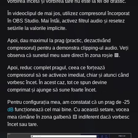
vorbirea încetă și vorbirea tare nu este la fel de drastic.
În videoclipul de mai jos, utilizez compresorul încorporat
în OBS Studio. Mai întâi, activez filtrul audio și resetez
setările la valorile implicite.
Apoi, dau maximul la prag (practic, dezactivând
compresorul) pentru a demonstra clipping-ul audio. Veți
observa că sunetul meu sare direct în zona roșie 🟥.
Apoi, reduc complet pragul, ceea ce forțează
compresorul să se activeze imediat, chiar și atunci când
vorbesc încet. În acest caz, tot ce spun devine
comprimat și ajunge să sune foarte încet.
Pentru configurația mea, am constatat că un prag de -25
dB
funcționează cel mai bine. Cu această setare, vocea
mea rămâne în zona galbenă 🟨 indiferent dacă vorbesc
încet sau tare.