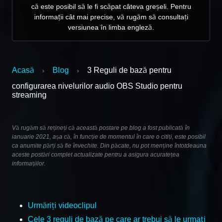
că este posibil să le fi scăpat câteva greșeli. Pentru
informații cât mai precise, vă rugăm să consultați
versiunea în limba engleză.
Acasă
Blog
3 Reguli de bază pentru
›
›
configurarea nivelurilor audio OBS Studio pentru
streaming
Vă rugăm să rețineți că această postare pe blog a fost publicată în
ianuarie 2021, așa că, în funcție de momentul în care o citiți, este posibil
ca anumite părți să fie învechite. Din păcate, nu pot menține întotdeauna
aceste postări complet actualizate pentru a asigura acuratețea
informațiilor.
Urmăriți videoclipul
Cele 3 reguli de bază pe care ar trebui să le urmați