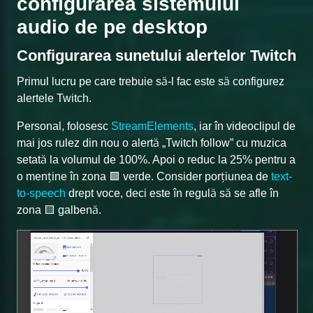
configurarea sistemului
audio de pe desktop
Configurarea sunetului alertelor Twitch
Primul lucru pe care trebuie să-l fac este să configurez
alertele Twitch.
Personal, folosesc
StreamElements
, iar în videoclipul de
mai jos rulez din nou o alertă „Twitch follow” cu muzica
setată la volumul de 100%. Apoi o reduc la 25% pentru a
o menține în zona 🟩 verde. Consider porțiunea de
text-
to-speech
drept voce, deci este în regulă să se afle în
zona 🟨 galbenă.