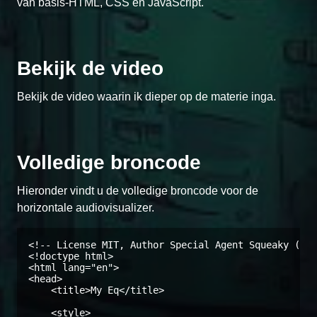
van basis-HTML, CSS en JavaScript.
Bekijk de video
Bekijk de video waarin ik dieper op de materie inga.
Volledige broncode
Hieronder vindt u de volledige broncode voor de
horizontale audiovisualizer.
<!-- License MIT, Author Special Agent Squeaky (spe
<!doctype html>

<html lang="en">

<head>

    <title>My Eq</title>

    <style>
