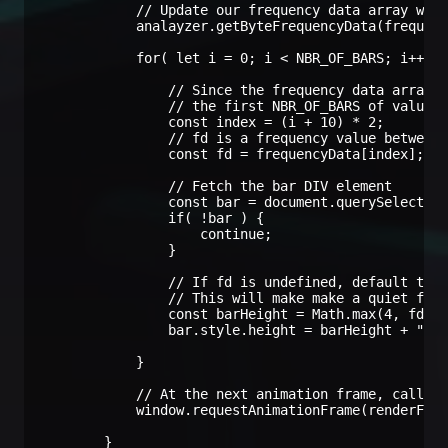
            // Update our frequency data array with
            analayzer.getByteFrequencyData(frequenc
            for( let i = 0; i < NBR_OF_BARS; i++ ) 
                // Since the frequency data array i
                // the first NBR_OF_BARS of values,
                const index = (i + 10) * 2;

                // fd is a frequency value between 
                const fd = frequencyData[index];

                // Fetch the bar DIV element

                const bar = document.querySelector(
                if( !bar ) {

                    continue;

                }

                // If fd is undefined, default to 0
                // This will make make a quiet freq
                const barHeight = Math.max(4, fd ||
                bar.style.height = barHeight + "px"
            }

            // At the next animation frame, call ou
            window.requestAnimationFrame(renderFram
        }
