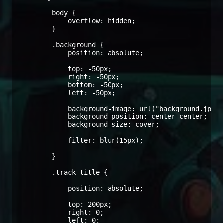
        body {

            overflow: hidden;

        }

        .background {

            position: absolute;

            top: -50px;

            right: -50px;

            bottom: -50px;

            left: -50px;

            background-image: url("background.jpg")
            background-position: center center;

            background-size: cover;

            filter: blur(15px);

        }

        .track-title {

            position: absolute;

            top: 200px;

            right: 0;

            left: 0;
