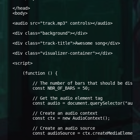
</head>

<body>

<audio src="track.mp3" controls></audio>

<div class="background"></div>

<div class="track-title">Awesome song</div>

<div class="visualizer-container"></div>

<script>

    (function () {

        // The number of bars that should be displa
        const NBR_OF_BARS = 50;

        // Get the audio element tag

        const audio = document.querySelector("audio
        // Create an audio context

        const ctx = new AudioContext();

        // Create an audio source

        const audioSource = ctx.createMediaElementS