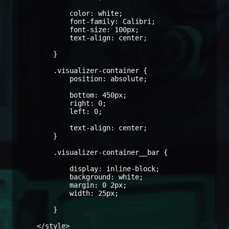
            color: white;

            font-family: Calibri;

            font-size: 100px;

            text-align: center;

        }

        .visualizer-container {

            position: absolute;

            bottom: 450px;

            right: 0;

            left: 0;

            text-align: center;

        }

        .visualizer-container__bar {

            display: inline-block;

            background: white;

            margin: 0 2px;

            width: 25px;

        }

    </style>
